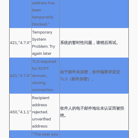
address has
been
temporarily
blocked.”
Temporary
System
421,”4.7.0”
系统的暂时性问题，请稍后再试。
Problem. Try
again later
TLS required
for RCPT
由于邮件未加密，收件端要求设定
421,”4.7.0”
domain,
TLS（邮件加密）。
closing
connection.
Recipient
address
收件人的电子邮件地址未认证而被拒
450,“4.1.1”
rejected.
绝。
unverified
address:
“The user you