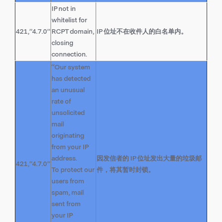
IP not in
whitelist for
421,”4.7.0”
RCPT domain,
IP 位址不在收件人的白名单内。
closing
connection.
“Our system
has detected
an unusual
rate of
unsolicited
mail
originating
from your IP
address.
因发信者的 IP 位址发出大量的垃圾邮
421,”4.7.0”
To protect our
件，将其暂时封锁。
users from
spam, mail
sent from
your IP