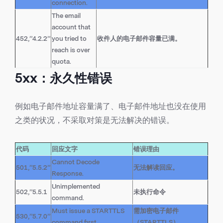
connection.
The email
account that
452,”4.2.2”
you tried to
收件人的电子邮件容量已满。
reach is over
quota.
5xx：永久性错误
例如电子邮件地址容量满了、电子邮件地址也没在使用
之类的状况，不采取对策是无法解决的错误。
代码
回应文字
错误理由
Cannot Decode
501,”5.5.2”
无法解读回应。
Response.
Unimplemented
502,”5.5.1
未执行命令
command.
Must issue a STARTTLS
需加密电子邮件
530,”5.7.0”
command first.
（STARTTLS）。