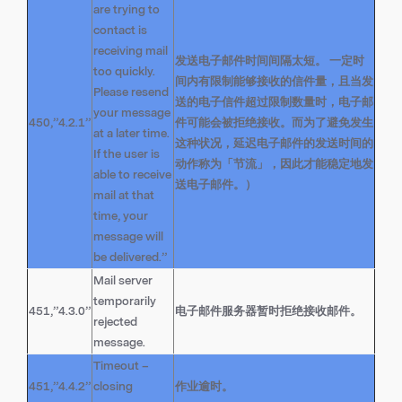
are trying to
contact is
receiving mail
发送电子邮件时间间隔太短。 一定时
too quickly.
间内有限制能够接收的信件量，且当发
Please resend
送的电子信件超过限制数量时，电子邮
your message
450,”4.2.1”
件可能会被拒绝接收。而为了避免发生
at a later time.
这种状况，延迟电子邮件的发送时间的
If the user is
动作称为「节流」，因此才能稳定地发
able to receive
送电子邮件。）
mail at that
time, your
message will
be delivered.”
Mail server
temporarily
451,”4.3.0”
电子邮件服务器暂时拒绝接收邮件。
rejected
message.
Timeout –
451,”4.4.2”
closing
作业逾时。