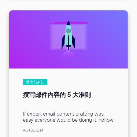
生活画面。...
理念与新知
撰写邮件内容的 5 大准则
If expert email content crafting was
easy everyone would be doing it. Follow
these five tips to become a
April 30, 2014
consummate...