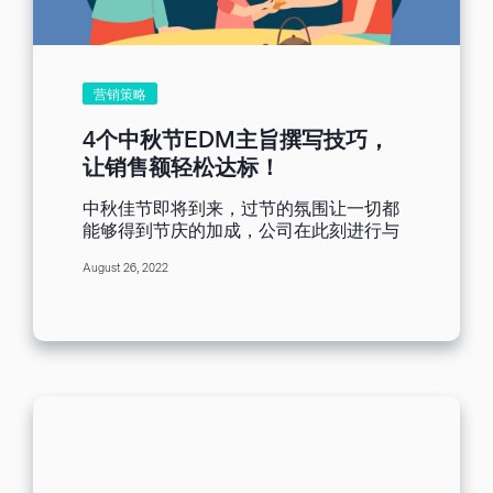
些硬体限制，因此我们推荐使用邮件营销
平台作为邮件营销的工具。现在再让我们
来告诉你，如何找到一个有效的邮件行销
平台。以下提供几个在挑选邮件行销平台
时，应该注意的几个要点和指标。 邮件营
营销策略
销平台首要挑选要点：到达率 我们首先要
注意的肯定是到达率，到达率指的是「发
4个中秋节EDM主旨撰写技巧，
送的邮件中，有多少比例的邮件到达收件
让销售额轻松达标！
者的收信箱内」，算法为「到达数除以发
送数」。一般来说，ISP业者会限制单次邮
中秋佳节即将到来，过节的氛围让一切都
件的发送量，且倾向判定大量发送的邮件
能够得到节庆的加成，公司在此刻进行与
为垃圾邮件，这时候就需要依靠邮件营销
合作伙伴的定期问候最适合不过。同时，
平台的各种功能，例如节流发送系统，发
August 26, 2022
中秋节的庞大商机也让各界都想分一杯
送IP通道优化和白名单备案等服务，能够
羹，来自各司的中秋促销信件便如雪片般
回避被判定为垃圾邮件的风险，大幅增加
飞来，淹没我们的收件匣。如果您的中秋
邮件到达率。 我们可以在各個邮件营销平
祝福或是特别优惠邮件只是被留在未读收
台的官网上找到官方声称的到达率作为第
信匣内，那就太可惜了，对吗？ 为了确保
一个筛选条件，建议至少要90%以上才算
您的信件被开启，我们不得不提及提升开
有效，毕竟如果收件方收不到邮件的话，
信率的方法。开信率的计算方式为「打开
邮件也等于白写了。 依靠邮件营销平台的
电子报人数/寄送成功的电子报数量」，能
节流发送技术确保高到达率后，我们就可
够一定程度反映出EDM主旨对受众的吸引
以回头检视其他个人邮箱无法做到的营销
力，可以作为摸索受众对主旨口味的指
功能。 1.进阶邮件编辑器：简易操作与