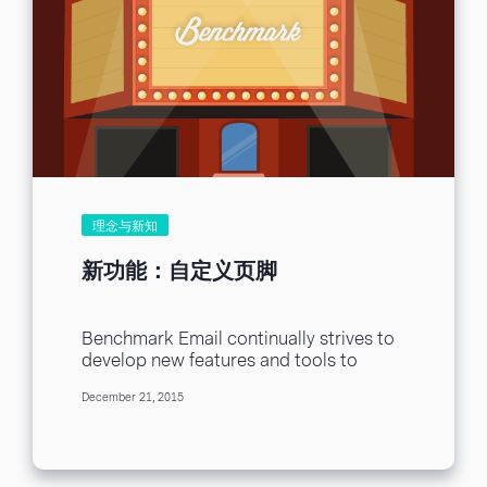
错误 5xx：永久性错误 一再错误发信会导
上限。 若还无法确定自己适合哪个方案，
案，让收件人开启信件。否则，无论我们
致更多错误 结论 什么是错误代码？ 这是
邮件营销建议一周最多发送一次邮件，平
想出多有趣的文案，也只会沦落为对收件
我实际上收到错误回信的截图，请注意看
均每个月发4封邮件，不妨依此作为联络人
人毫无价值的普通信件。 （Ｏ）苦恼伴手
红色圈起来的部分，被称为错误代码的
方案和发送量方案的换算标准（联络人方
礼选择？10个不俗气中秋礼盒提案！：猜
SMTP 状态码是从「xxx xxx」左侧开始的
案*4=总寄送封数），计算CP值。 ３.名单
测受众有送礼的困扰，提出几个品牌选项
3 位数（这里是指550），这是网际网络
管理：开发与再分类 在发送营销邮件前，
作为提案。 （Ｏ）告别汗如雨下烤肉！
传输通讯协定中，能够确认电子邮件传送
我们必须要有名单，也许你原本就有一些
250款电烤盘3折起！：猜测受众有室外烤
服务中发生错误原因的地方。 回到例图，
名单，但你也许不知道每年邮件名单会减
肉的不良经验，提出室内接电烤肉的提
「550,...
少25%的活跃联络人。将不活跃的联络人
案。 （Ｘ）手工蛋黄酥 乌豆沙内馅与咸蛋
踢出名单很重要，持续开拓新的活跃名单
黄的完美结合：只介绍产品特色，无法和
更重要，邮件行销平台如何帮助用户开拓
理念与新知
受众产生共鸣。 趣味与暖心的巧思 每当我
名单也是我们需要注意的一环。通常平台
们看见趣味的谐音梗、有意境的文字或是
会使用订阅表格功能来开发质量良好的名
新功能：自定义页脚
令人噗哧一笑，总是能勾起我们的好奇心
单，经过双方同意才发送的电子报代表这
和兴趣，那为何我们不也这么做呢？但须
个邮件营销的关系是你情我愿，能够达到
注意避免一味追求趣味而失去信件内容的
最佳的效果。若邮件营销平台能够将名单
Benchmark Email continually strives to
本意。你也可以选择加入个性化主旨，让
依照订阅者再分类，进行精准行销，那对
develop new features and tools to
收信者觉得这封信是为他量身打造的，拉
于用户来说更是如虎添翼了。...
make the email marketing lives of our
近我们与受众的距离。 （Ｏ）月半节 中秋
December 21, 2015
users as...
名店商品5折起：用组合字同时点出中秋节
的关键词：「月亮」和「胖」。 （Ｏ）在
泳池赏月
Top30中秋连假住宿：描述情
境，给予想象空间，让受众向往追求特定