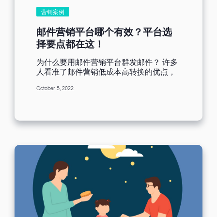
使用拖曳式编辑器的功能来制作EDM，还
营销案例
享有200多套免费的模板供使用，当然强
大的即时分析报告功能，帮助你对于邮件
邮件营销平台哪个有效？平台选
的绩效一目了然、联络人名单管理，方便
择要点都在这！
你根据不同受众，分类名单群组，管理客
户名单资料，也提供在内。免费方案已移
为什么要用邮件营销平台群发邮件？ 许多
除，预设邮件发送时间，与HTML语法制
人看准了邮件营销低成本高转换的优点，
作EDM的功能，若有使用预设排定邮件发
便摩拳擦掌地打开自己的个人邮箱准备群
送时间，得开通入门版(Lite)方案才可使
October 5, 2022
发邮件，如果这说的是你，那你一定要听
用，若公司有HTML语法制作EDM的需
我一劝！个人邮箱的设计原本就不是为了
求，得开通专业版(Pro)方案才能使用。联
传送一对多的营销邮件，一次发送巨量的
络人名单于500以下，平均一个月发送量
邮件量很有可能会让您发送的邮件被拒收
为7封左右，仅想使用拖曳式编辑器，与套
或是进入垃圾收件箱，因为电子邮件系統
用免费范本模板设计EDM，并且有想了解
会怀疑你在大量发送不请自来的邮件（就
邮件发送后绩效报告需求的小伙伴，就很
是垃圾邮件）。另外，个人邮箱很难单以
适合选择免费(Free)方案。 免费版(Free)
内建功能编排美观的营销邮件内容和追蹤
方案功能整理如下 : 拖曳式编辑器 200多
郵件營銷詳細成效。 那么，到底怎么做才
套免费邮件范本 即时分析报告 联络人名单
能做到一键发送海量好看的营销邮件呢？
管理 联络人名单再分类 订阅表格1组...
你需要找到一个好用又有效的邮件营销平
台。 怎么挑选邮件营销平台？ 工欲善其
事，必先利其器，前面说到个人邮箱受某