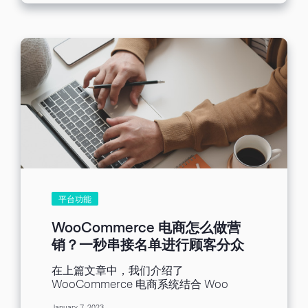
的拖曳式编辑器制作出来的。 [ez-toc] 成
功EDM的制作，可以让收件者快速的在短
时间内了解到EDM的内容与重点，清楚可
见的公司LOGO与联络方式，帮助想多了
解我们品牌等内容的收件人，可进行后续
的查询，也记得放上行动呼吁连结区块，
若收件者对于邮件内容有兴趣，想购买商
品或是报名参加活动，可点击行动呼吁连
结，跳转至下个页面，最后记得在EDM中
不要放置太多文字或是图片，这样容易导
致版面太过混乱，客户无法清楚了解到邮
件重点，反而造成了返效果。 以下为五封
EDM制作的成功案例: EDM成功案例 (一)
此封为生物科技制药产业的产品销售
EDM，内容讲解电子仪器所包含的强大功
平台功能
能与优势，当中有使用到了底端文字区
块，此区块适合放置产品的介绍，左图右
WooCommerce 电商怎么做营
栏的排版方式，有效使整体EDM的排版简
销？一秒串接名单进行顾客分众
洁明了，让收件者清楚看到图片的呈现，
再营销（下）
右边则可以透过文字清楚描述介绍，使用
在上篇文章中，我们介绍了
蓝白色的配色给人一种专业且精美的感
WooCommerce 电商系统结合 Woo
觉。 产业 : 生物科技制药产业 EDM目的 :
Benchmark Email插件的优点，一步一步
销售电子仪器产品 设计风格 : 专业易懂 设