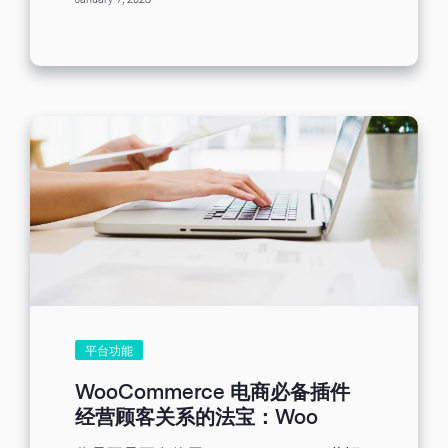
January 7, 2023
带着您实际注册 Benchmark Email 并绑定
计技巧...
Woo Benchmark Email 。 [ez-toc] Woo
Benchmark Email 能够协助电商人区分
「有商品在购物车内，但尚未结账」的潜
在客户及「完成结账流程」的忠实客户，
省去许多重复的人工操作步骤，让您轻松
进行进阶又有效的分众营销。尚未阅读
《为甚么你应该安装 WordPress 电商必备
外挂插件...
平台功能
WooCommerce 电商必备插件
经营顾客关系的法宝：Woo
Benchmark Email（上）