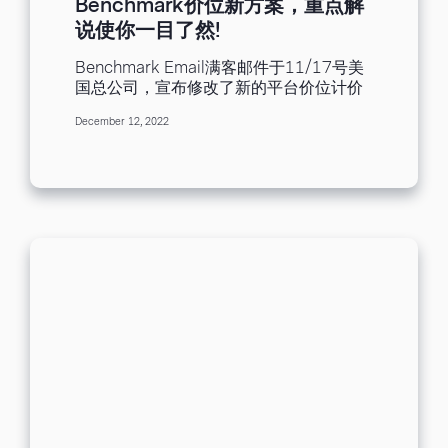
Benchmark价位新方案，重点解
说使你一目了然!
Benchmark Email满客邮件于11/17号美
国总公司，宣布修改了新的平台价位计价
方案，相信对于新的方案，许多小伙伴都
December 12, 2022
还不是那么的了解，也不清楚四种不同的
方案，免费版(Free)、入门版(Lite)、专业
版(Pro)、企业版(Enterprise)，到底该购
买哪一种最为合适呢? 今天就让我们来一
一解说，究竟这四种不同版本的方案，有
什么样的区别，而该依据哪些原则来决定
该购买的方案呢，就让我们继续看下去吧!
[ez-toc] 新的价格方案区分为四个等级，
根据联络人数量与发送量的增加，由免费
版(Free)至企业版(Pro)，功能的数量也会
随着方案的升级而阶梯式的开启，让我们
来看一下每个价格方案，分别具备多少的
发送量与哪些不同功能的解锁 : 免费版
(Free) - 名单养成中，基本功能不受限 首
先免费版的方案提供500上限的联络人名
单上传，且一个月可以进行3500封邮件的
发送，平均一个月可以发送7次，并且可以