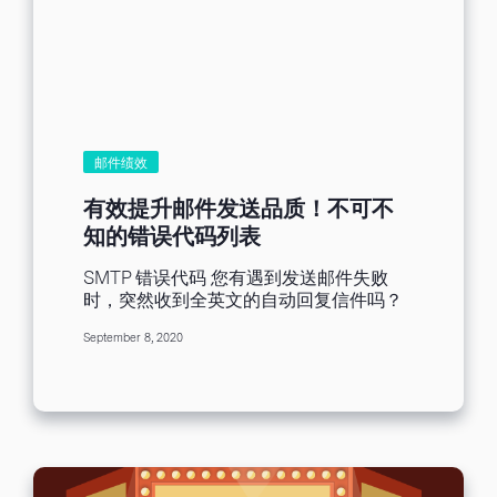
标。研究数据显示，35%的人单凭主旨决
RWD 往我们自己的收信箱内一看，品牌寄
定是否要打开邮件，69%的人会依据主旨
来的促销邮件各个都有好看到不行的邮件
内容将邮件分至垃圾邮件匣。为了吸引受
架构和镶嵌地极好的图像，单凭个人邮箱
众打开EDM（而不是进垃圾邮件匣），我
内建的文本、图像和附件编辑功能是做不
们有哪些诀窍可以使用呢？ 接下来将盘点
出吸眼球的营销邮件的。现在许多邮件营
几个主旨撰写的要点，配合中秋电子报主
销平台会提供许多好看的模版，加上新手
旨案例分享，让你一看就懂，让邮件从收
友善的拖曳式编辑器，让编码小白也能以
件匣的茫茫信海中，脱颖而出！ 具体叙
邮件绩效
堆积木的方式排出精致的营销邮件。特别
述、保持简短 若您有促销优惠，不妨大方
注意，有81%的电子邮件是在行动装置上
地放在主旨吧！明确指出折数或是回馈内
有效提升邮件发送品质！不可不
开启的，代表我们应该同时考虑到各装置
容，比起只是打上「中秋优惠」，更容易
知的错误代码列表
的阅读体验，因此最好也留意邮件营销平
让收信者一目了然开信的好处。别忘了中
台是否支援RWD（Responsive Web
文字数最好别超过25字，并把重点往前
SMTP 错误代码 您有遇到发送邮件失败
Design），让邮件在任何尺寸的装置下都
放，避免用移动设备收信的用户无法接收
时，突然收到全英文的自动回复信件吗？
能呈现合适的比例，方便阅读。 2.邮件营
到完整主旨。 （Ｏ）中秋好食鸡，烤鸡天
（使用 Benchmark Email 的发信平台不会
销方案：联络人与封数 邮件营销平台通常
天79折：指出明确折数。 （Ｏ）中秋连假
September 8, 2020
收到这类信件，还能在帐户内的分析报告
会以联络人数量或是发送邮件数量作为收
送好礼
专属100元折价券：回馈内容一
中查看有「软退件」或「硬退件」的电子
费的基准，建议要先想好自己适合的方
目了然。 （Ｘ）超强中秋优惠正式登场！
邮件地址或邮件错误代码。*备注） 实际
案，再做邮件营销平台的进一步评估。 联
消费满$999就能抽精美好礼和人气美食优
上，这封邮件记载着称为错误代码的数
络人方案：以可汇入的联络人上限作为收
惠卷：字数过长（33字），且没有把重点
字，而这串数字解释了发生错误的原因。
费基准，好处是可以对这些联络人无限发
往前摆。 直捣痛点 从收件者的角度出发，
这次的博客就来介绍各种代表性的错误代
送邮件。 发送量方案：以发送的邮件封数
猜测收件者为何所苦，并提供解决问题的
码。 目次 什么是错误代码？ 4xx：暂时性
上限作为收费基准，好处是联络人总量无
提案，用主旨暗示信中有他所需要的答