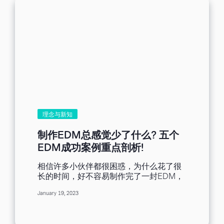
理念与新知
制作EDM总感觉少了什么? 五个
EDM成功案例重点剖析!
相信许多小伙伴都很困惑，为什么花了很
长的时间，好不容易制作完了一封EDM，
但最后却感觉还是缺少了什么，不如预
January 19, 2023
期，今天我就要来带大家了解，到底成功
的EDM，都具备着哪些要素，而这些重点
要素都是如何透过我们Benchmark Email