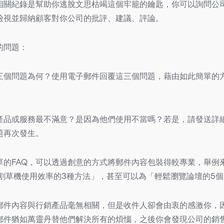
相關紀錄是幫助你逃脫文思枯竭這個牢籠的鑰匙，你可以詢問公
檢視並歸納顧客對你公司的批評、建議、評論。
的問題：
三個問題為何？使用電子郵件回覆這三個問題，藉由如此簡單的
產品或服務最不滿意？是因為他們使用不當嗎？若是，請發送詳
題再次發生。
單的FAQ，可以透過創意的方式將郵件內容包裝得較專業，舉例
升割草機使用效率的3種方法」，甚至可以為「輕鬆瀏覽論壇的5
郵件內容與行銷產品毫無相關，但是收件人卻會由衷的感激你，
郵件猶如萬靈丹替他們解決所有的煩惱，之後你會發現公司的銷