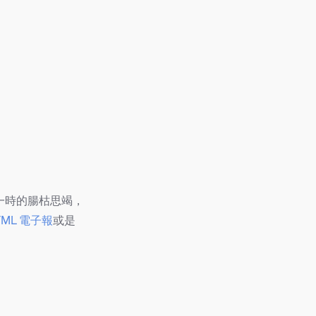
一時的腸枯思竭，
TML 電子報
或是