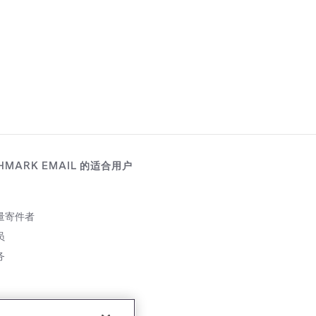
HMARK EMAIL 的适合用户
量寄件者
员
务
伴