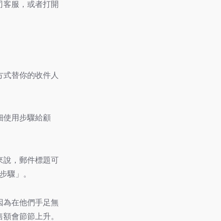
司客服，或者打開
方式替你的收件人
細使用步驟給顧
來說，郵件標題可
個步驟」。
因為在他們手足無
售額會節節上升。