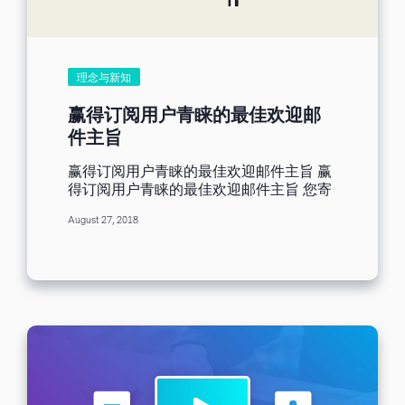
及 48％），由此证明两大行业的 EDM 营
有兴趣的订阅户，则可将他们归类在不活
销渗透力之强。 许多企业认为电子邮件是
跃用户。 无效联络人该保留还是删除？ 关
力道最强的营销管道。因此，邮件名单的
于无效联络人，我们该保留还是删除呢？
数目多寡显示您的营销覆盖范围有多广
我认为可以将他们整理在一份不活跃用户
泛，以及思维领导力能否延伸无远弗届。
理念与新知
名单中。你一定在想，既然他们不会开启
我们应将...
邮件，为什么还要将他们保留呢？如果将
赢得订阅用户青睐的最佳欢迎邮
这些不活跃的联络人删除了，之后汇入相
件主旨
同名单时系统则依然会将曾经为不活跃用
户的E-mail汇入至名单中，所以我建议可
赢得订阅用户青睐的最佳欢迎邮件主旨 赢
以将他们的E-mail保留，避免重复性的作
得订阅用户青睐的最佳欢迎邮件主旨 您寄
业花费我们太多时间。 维持名单高质量，
给新订阅用户的首封邮件可为彼此的关系
从日常做起。 许多时候我们总是一头热的
August 27, 2018
带来奇妙的效果（第一次见面向来给人印
搜集名单，以为日积月累的联络人数量就
象深刻，还记得吗？）。不过，订阅电子
是邮件营销的全部。但是，你寄出的邮
报不代表他们会开启邮件或点击连结，更
件，他们都有看吗？不读不回的联络人犹
别说将其需求交付给您处理。 其实，新订
如无效名单，然而只进不出的名单会使无
阅用户会利用首封邮件检视您的企业是否
效联络人日渐增长，进而影响你的邮件绩
诚实可靠、值得信任。请善用这个机会巩
效以及账户质量。所以，在发送EDM之前
固客户关系，一开始打好根基相当重要。
别忘了整理名单，让你精心设计的邮件发
为了协助您在数位营销市场旗开得胜，提
会最大的效益。 前往上一篇文章：【老板
高邮件营销效率，本文提供您学习指南，
任务23】一次搞懂电子报E-mail名单搜集
教您学会撰写受欢迎的邮件主旨，包准冲
规则！