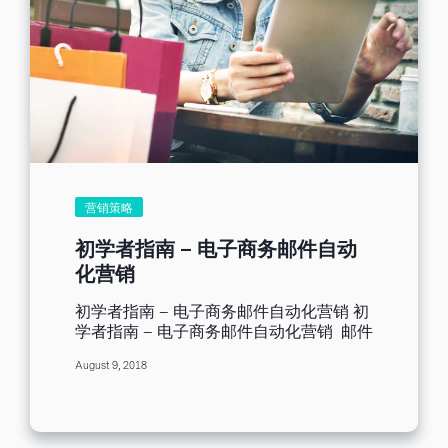
兴趣的内容、勾起他们的好奇心，让他们
接着看下去。...
觉得这些内容值得他们了解。那么，这些
营销人员都知道的事，该如何应用在影片
当道的当今世代呢？就让本文来为大家好
好说明。 您的 EDM 中必须有视频 想必您
已经了解视频对于企业有多大的影响力。
视频营销带来的亮眼绩效数字，清楚说明
这套行之有年的营销方式，前景仍然大有
可为。因为视频人人都爱，而且百看不
腻，反而会欲罢不能，想要看更多的视
频。所以不用多想，在定期发送给客户的
营销策略
邮件中加入视频就对了！ 至于邮件中要如
何夹带视频，让我们暂且先摆一旁（网络
初学者指南 – 电子商务邮件自动
上有许多非常棒的教学），我先为您细细
化营销
分析，为什麽您需要在电子邮件中加入视
频，以及加入视频后会提升多大的效果、
初学者指南 – 电子商务邮件自动化营销 初
为您的品牌带来新的活力跟形象。 视频能
学者指南 – 电子商务邮件自动化营销 邮件
建立品牌信任 如果客户相信您，双方之间
营销自动化包罗万象，只要采用适当的自
才有可能建立起良好的互动关係。 那么，
August 9, 2018
动化流程，便可获得不少好处。 我们知道
要如何让客户相信您呢？ 最直接的办法，
跨出自动化这一步，对电商网站来说，知
就是给予承诺（也就是说，您的产品或服
易行难。别担心，本文将传授相关知识，
务，必须和您说的一样好）。 不过，还有
让您的马步扎稳，根基扎深。 我将从基础
其他方法可以增加客户的信赖感：让客户