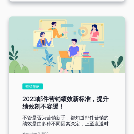
的你，要如何因应2023的数字营销趋势，
顺着时势操作邮件营销，达到事半功倍的
效益呢？以下是我们为你整理的2023邮件
营销趋势、应对心法和营销工具实际应用
建议，赶快跟我们一起看下去吧！ [ez-
toc] 2023邮件营销的4个趋势 趋势一：
IOS15隐私权政策 Apple于IOS15所更新
的邮件隐私权保护（Mail Privacy
Protection，下称MPP）将会生效于使用
Apple Mail且同意该保护生效的使用者；
根据统计，可能多达57.4%的收件者皆满
足此条件，影响邮件营销绩效数据。MPP
会如何影响邮件营销绩效？又会具体影响
到哪些项目呢？ 启用MPP将会隐藏收件者
的IP位置，造成邮件服务供货商无法准确
营销策略
判断邮件的开启率、开启时间和开启地
点。邮件开启率因为MPP政策的运行而被
2023邮件营销绩效新标准，提升
夸大，也会连带影响到邮件营销工具中所
绩效刻不容缓！
有和开启率相关的操作难易度，例如更难
去区分忠实和无效联络人以进行分众营销
不管是否为营销新手，都知道邮件营销的
或会员营销。 趋势二：第三方cookie退场
绩效是由多种不同因素决定，上至发送时
Google至今延后了两次第三方cookie退
间，下至邮件内容，以为做足功夫去修
场的时间，但考虑到隐私权议题日渐兴