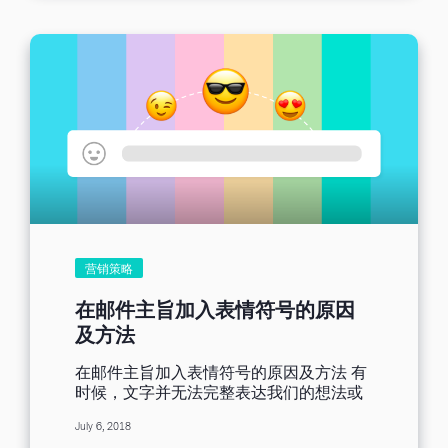
层面开始探讨，举凡建立邮件名单，或是
知道您了解问题的核心、您明白为何他们
哪些类型的邮件应该套用自动化流程。现
会找上您；兑现您的承诺、实际帮助他们
在就拿起你的笔记本，写下实际的操作步
解决问题；最后则是要让客户清楚认识您
骤吧！ 主要邮件名单 我发现许多人仍然不
的企业。您应该要用尽各种营销利器，让
知如何建立邮件名单，以下入门小技巧应
消费者清楚认识您。 而这些事情，都可以
有所帮助。 访客主动提供电子邮件 实际
透过视频来达成。公司可以发行介绍品牌
上，获得电子邮件的方式百百种，假设客
故事的视频，和客户说明自家企业的商品
户已经跟您下过订单，搜集他们的电邮理
或服务，并且告诉他们您会如何提供帮
应不费吹灰之力。 不过，要是他们只是随
助。视频中如果实际展示商品，再加上满
意浏览您的网站，忽然间说走就走，什么
意的客户真诚推荐，更容易让其他消费者
东西也没买呢？ 这可就成了棘手问题。 别
对您产生信赖感。...
惊慌，解决方案其实不胜枚举。 您可透过
网站上的内部广告，提供特别优惠，例
如：打折、首购优惠。您亦可善用磁吸诱
营销策略
因策略，大方送出赠品。 若您的电子商场
专营特制服务或产品，您甚至可设计一个
在邮件主旨加入表情符号的原因
把关机制。只有在客户自愿提供他们的电
及方法
邮之后，才能开启一扇无形的大门并看到
实际的内容。免费插件可协助您完成此操
在邮件主旨加入表情符号的原因及方法 有
作，您可将这些程序安插至您使用的电子
时候，文字并无法完整表达我们的想法或
商务平台。 再分类（区隔）营销与各式各
心情。 即使有千言万语，也很难找到一个
样的营销类型 我们从目标客户营销(ABM)
July 6, 2018
对应的词汇能表达我们的感受。 这时候，
得到一个事实就是，个性化邮件确实有其