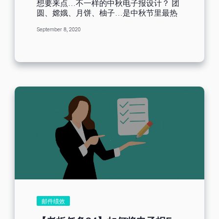
想要来点…不一样的中秋电子报设计？ 团
邮件；无论原因是哪一个，都能够依靠这
于您是否与订户建立了足够的信任和品牌
圆、嫦娥、月饼、柚子…是中秋节里最热
个研究得知：我们必须争取以最少的秒数
知名度，以及是否善用了主旨。当订阅用
门的话题，也是许多营销人以此做为话题
吸引收信者的目光。 回想我们自己过往的
户感觉到您持续给他们传递有价值的内
September 8, 2020
借势，为中秋企划延伸的主轴。然而，年
经验，只要邮件无法引起我们的共鸣或是
容，信任就逐渐建立起来了。因此，发送
复一年，你是否觉得，每年中秋节的电子
提供价值，让早上才刚进收件匣的邮件全
邮件时，了解并提供他们需要的内容是至
报设计渐渐趋于制式化，不禁感到了无新
部进入垃圾桶也不过是一眨眼的事。自己
关重要的。撰写邮件主旨时，尽量保持主
意呢？这篇文章将分享电子报设计的三大
绞尽脑汁的邮件完全没人观看和互动，肯
旨简洁，确保能准确地传达邮件内容。
心法，借此机会，提升收件人的开信热
定不是营销人员乐见的事。为了让邮件营
b、点击率...
度，并且创造互动，使电子报营销成为拉
销有最好的效益，今后的电子报内容设计
高客户黏着度的营销工具。 电子报设计心
需要尽量以订阅者的角度出发，在推广产
法一、锁定主题与目标 规划邮件设计时，
品的同时也提供价值，例如新产品上市不
锁定主题与目标是最重要的事情。这次的
只提供折扣，还附上使用建议和相关知识
主题为「中秋节」，所以规划邮件内容
或技巧。 趋势四：品牌形象权重增加
时，须以此为主轴。可是，中秋节和周年
Google 2022 智慧消费关键报告指出，吸
庆、万圣节…等活动很接近耶，真的不能
引消费者购买的原因除却「产品／功能符
一起宣传吗？千万不要。因为收件人在浏
合需求」（58%）的理性因素外，最大的
览邮件时，通常只能注意一个重点，倘若
因素便是「值得信赖的品牌」（52%）。
一封邮件，塞了很多重点，那么收件者便
消费者不再只是追求「便宜」，而是同时
会直接放弃理解以及阅读，导致寄出的邮
追求「适合」：除了价格和产品特色外，
件淹没于信息海中，杳无音讯。 电子报设
也会在意品牌的声量或产品是否永续等感
计心法二、设计邮件互动元素 我们都知
性要求。 这一转变，让品牌端需要开始注
邮件绩效
道，直接影响点击率的关键因素是邮件设
重形象的建立，比如与受众互动的风格或
计。先前曾经分享过许多邮件设计的准