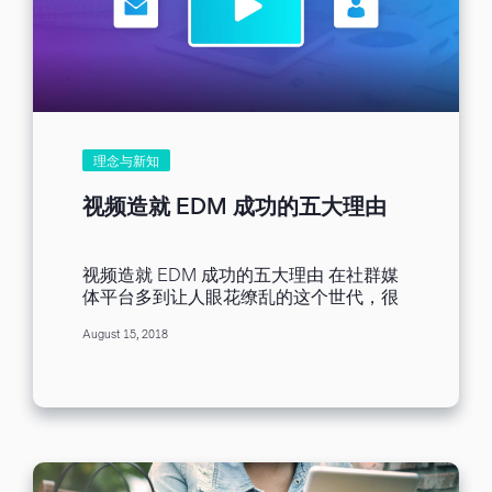
高点击率。 欢迎邮件的统计数据 观察其他
企业的统计数据，您便能理解为何要花心
思写好欢迎邮件： ● 与其他邮件营销相
比，欢迎邮件开启率多达四倍，而点击率
高达五倍。 ● 欢迎邮件是电子商务市场最
有效的邮件类型。 由此可见，欢迎邮件实
属与众不同。身为营销人员或企业主，您
也知道开启率与点击率越高代表客户与网
理念与新知
站流量也越高。 根据 Asperian所做的邮
件营销报告，93％ 的邮件营销人员每月都
视频造就 EDM 成功的五大理由
会用到欢迎邮件。此外，该报告指出，欢
迎邮件在交易比率与营收两方面均优于一
般促销邮件。 欢迎邮件的主旨栏是营销人
视频造就 EDM 成功的五大理由 在社群媒
员成功的关键因素。邮件寄达新订户的收
体平台多到让人眼花缭乱的这个世代，很
件匣，首先映入眼帘的便是主旨栏，订户
容易就让人忘记 EDM 的强大功效。 相信
要不要阅读邮件内容，主旨句便可一决生
August 15, 2018
不用我提醒，您也知道有许多直接的管道
死。 此外，许多新订户满心期待您寄出欢
可以发送营销资讯，带给受众有价值的实
迎邮件！报告显示，高达 74% 的新订户希
用资讯；还有许多额外的机会能将营销内
望注册后立即收到欢迎邮件。 有一点我们
容寄到他们的收件匣。 您肯定也知道，这
目前已厘清：您需要欢迎邮件改善您在邮
些管道可以为您和理想的客群搭起桥梁，
件营销投注的努力。邮件营销能否成功，
让您能亲自与消费者建立起良好的沟通管
主旨栏占了举足轻重的地位。如何掌握主
道。当然，前提是您必须能传递消费者感
旨栏箇中诀窍，最终冲高邮件开启率，请