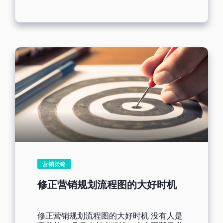
表情符号反而比文字更能传递我们的心
营销的效益。...
情。 不只如此，表情符号还能让讯息增添
一些生动及趣味。 截至 2018 年 6 月，万
国码就收录了 2823 种表情符号。 以下是
2017 年最受欢迎的几种表情符号，您可
以看看大家喜欢用哪些表情符号表达心
情： ? 耸肩 ? 喜极而泣
...
营销策略
修正营销规划流程图的大好时机
修正营销规划流程图的大好时机 没有人是