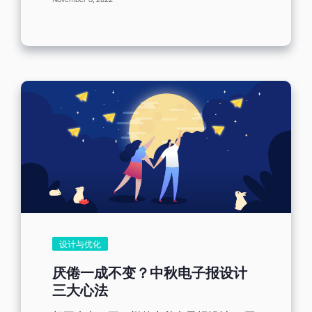
November 3, 2022
改，就能让您的营销邮件绩效达到您的预
盛，第三方cookie数据的消失势在必行。
期。所谓的预期绩效，应该以什么标准去
第三方cookie能够收集和储存使用者浏览
衡量呢？ [ez-toc] 以行业和地区划分邮件
网站的行为和偏好，它的特性在于可以跨
营销标准 Benchmark Email为此收集了约
网站辨识访客身分，帮助广告主投放更精
10000名用户，分别来自不同的15个行业
准的广告和信息给对的人。当第三方
和21个不同地区的用户数据，按照行业以
cookie消失，代表我们更难找到营销目标
及地区做了一份报告表，虽然每个企业的
受众。 当我们无法看到访客在其它网站的
邮件营销策略都不相同，但Benchmark
行为时，我们还剩下什么？当然是访客在
Email所提供的数据可以帮助您了解，您需
我们自己的网站上留下的蛛丝马迹──第一
要做什么以及如何去达成目标。 截至
方数据。乍看之下，第三方cookie退场对
2022 年 1 月，Benchmark Email统计用
于邮件营销似乎没有直接影响，但如果我
户的数据结果如下： 邮件营销绩效评估标
们细看统计数据，也许会看出一些端倪：
准 如上图所示，每一个邮件营销指标都代
23%的营销专家计划投资电子邮件营销软
表着不同的邮件绩效，接下来我将通过
件。第一方数据成为第三方cookie退场后
Benchmark Email用户的指标绩效平均率
首要收集的资料，再观察上述的统计数
以及每项指标的优化技巧，来协助您改善
字，可能代表有将近1/4的营销专家认
邮件绩效，让您的营销邮件成功吸引用
为，邮件营销是收集第一方数据的一个重
户，从而获得高活跃互动！ a、开启率 邮
设计与优化
要途径。 趋势三：内容质量要求提升 根据
件开启率是指用户已接收并打开电子邮件
研究，人们阅读品牌电子邮件的秒数自
的百分比，它不是由发送邮件的数量决定
厌倦一成不变？中秋电子报设计
2018年达高峰后，便开始逐年下降，可能
的，而是由打开邮件的数量决定的。因此
三大心法
是因为人们把更多时间留给其他活动，也
开启率是邮件营销最重要的衡量指标。 改
可能是因为人们受够了跟自身无关的促销
善开启率小技巧 开启率在很大程度上取决