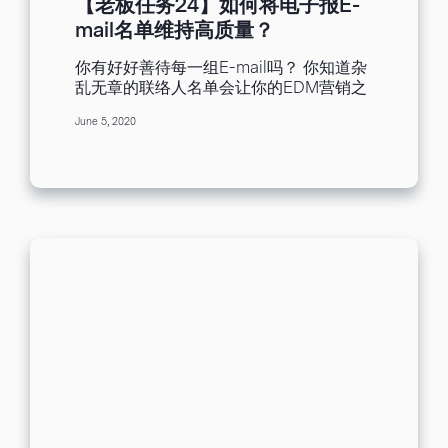
网络上对于自家产品的评论等等。网络讨
【老板任务24】如何将电子报E-
则、排版的技巧，以及配色的诀窍，除此
论区和YT开箱影片等多渠道都会被消费者
mail名单维持高质量？
之外，我们能如何改善邮件点击率呢？也
纳入评估参考的依据，尤其品牌官网和电
许可以尝试在设计邮件时，加入一些互动
子报更是一览产品特性和认识品牌的最佳
你有好好善待每一组E-mail吗？ 你知道杂
元素。以上方示意图来说，我们可以透过
选择。用心打造经营与受众较贴近且一致
乱无章的联络人名单会让你的EDM营销之
中秋节的特别营销企划结合邮件设计，促
的品牌形象是一大难题，但若事成，能够
路充满阻碍吗？网络上充满许多撰写主旨
使收件人点击链接前往网页参加活动。电
在消费者摇摆不定时，成为推波助澜的好
June 5, 2020
的秘诀、EDM设计的技巧、提升开启率的
子报排版的方式很多元，今年中秋节不妨
帮手。...
方法，但是在EDM营销里，最重要也最容
尝试灵活运用电子报中的CTA按钮设计，
易被忽略是联络人名单的管理，若能做好
吸引收件人的目光，提升邮件互动率！ 电
联络人名单的管理，EDM营销的成果将随
子报设计心法三、提升导购与转换 该如何
之最大化。上一篇文章分享搜集名单的方
提升导购与转换？我认为，营销工具像是
法，我们可以知道每一组E-mail得来不
一把钓竿，营销策略就像鱼饵，受众如同
易，所以更值得我们好好地善待它们。 懂
大海中各式各样的鱼，然而因应不同的
得名单管理才是真正的高手。 拥有一份健
鱼，选择合适的钓竿以及鱼饵是渔夫的职
康的联络人名单是我们梦寐以求的目标，
责，影响渔获丰收与否的因素有很多，大
但是你知道联络人名单要怎么整理才可以
多时候我们没有办法主导不可控制的因
永保健康吗？总共有三种方法： 名单质量
素，但是我们可以透过可控制的条件提升
检测： 联络人名单质量的好坏，将直接影
邮件绩效。首先，需要了解我们的目标，
响EDM的发送质量，所以我认为在上传名
接着针对目标的特性，选择钓竿、制作鱼
单时，可以先将名单进行名单质量检测，
饵，最终达到提升渔获的目标。 掌握电子
过滤掉无效、无人使用的信箱，如果过多
报设计三大心法，提升创造力！ 电子报营
的无效联络人存在于名单中，会导致发送
销比起社群营销，较偏于单向沟通的营销
效果不佳，执行邮件营销也会越来越没信