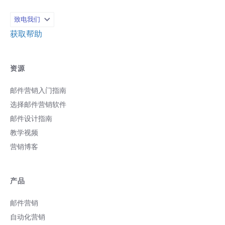
收件人也不会受到影响。 可惜，您没有办
法更改已经进到收件匣的邮件。 但是，您
致电我们
不用建立另一套全新的流程，或是冒着风
获取帮助
险，担心失去流程图内的顾客。...
资源
邮件营销入门指南
选择邮件营销软件
邮件设计指南
教学视频
营销博客
产品
邮件营销
自动化营销