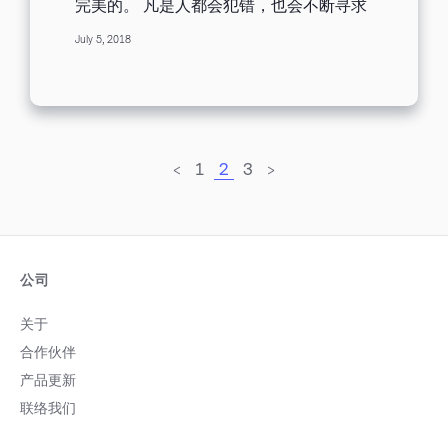
完美的。 凡是人都会犯错，也会不断寻求
改进。 这是举世皆然的事实。 当然，使用
July 5, 2018
营销规划流程图的其中一个诱因就是它具
有「自动完成，一劳永逸」的特色。 不
过，启动营销规划流程图后就不再修改这
个观念是不对的。 所以，使用者应该寻求
什么改进之道呢？ 下列是您在营销规划流
程图里可以修改的三个方向： 修正错误 如
果寄信只是为了通知邮件里有错字，这种
<
1
2
3
>
感觉非常糟糕。 发生这种情况时，您会经
历五个忧愁情绪的阶段： 否认。您会揉着
眼睛，希望看到的一切都不是真的。 愤
怒。你会搥打自己，为什么当初不再校稿
一次，或是针对那个接收你发的测试信的
公司
同事，责怪他没有帮你找出错误。 期盼。
坐着空想，希望出现取消发送的功能。 沮
关于
丧。我们都经历过这段情绪，躲在办公室
或座位的隔间，然后告诉自己再怎么样，
合作伙伴
都没有比这个还要糟糕的结局了。 接受。
产品更新
事实就是这样，虽然您无法改变结果，但
下一次会更好。 这是过去使用自动化营销
联络我们
软件会发生的情况。 庆幸的是，现在您可
以更新流程图里的任何邮件，而流程图的