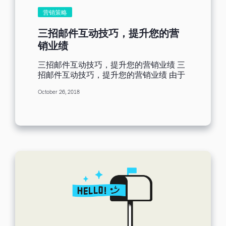
工具，但是我们仍可以透过后台的分析报
心，因此在上传联络人之前进行名单检测
营销策略
告，取得收件人的对邮件的反应。倘若寄
不仅可以有效提升日后的邮件绩效，也可
送后的邮件成效不彰，也先别急着放弃，
以让联络人和绩效维持在最佳状态。 定期
三招邮件互动技巧，提升您的营
惟有不断的修正、优化，才是经营邮件营
清理名单： 我们总觉得联络人数量越多，
销业绩
销的唯一成功路径。这篇文章和大家分享
邮件发送绩效相对优秀，但是联络人量多
了中秋节电子报的三大心法，希望看完文
未必是好事，随着时间的流逝，有些联络
三招邮件互动技巧，提升您的营销业绩 三
章的你，能带着满满的创意与灵感，着手
人的E-mail也会逐渐因为未使用而失效，
招邮件互动技巧，提升您的营销业绩 由于
设计独特的中秋节电子报！
倘若没有定期清理名单的习惯，将会发现
电子商务兴起，「善变」一词最适合用来
邮件发送的绩效日益下降。然而，名单清
October 26, 2018
形容现在的消费者。 虽然许多顾客仍偏爱
理的周期大约半年一次最为理想，如此一
光顾传统的实体商店，但电子商务的购物
来才能让我们的邮件发送成果最佳化。 确
风潮已掳获多数人的心。 网络营销人员不
认订阅意愿： 上一篇文章提到，可以给予
断寻觅既有效率又有成效的营销策略，能
消费者一些优惠，吸引他们订阅电子报，
将访客转为潜在客户。 其中一项策略便是
然而可想而知部分消费者起初订阅电子报
EDM 营销。 EDM 营销为何如此重要？ 一
的冲动是起源于首购优惠、折扣码、赠
项研究检视交互式电子服务设定下，客户
品…等等，优惠使用后所发送的电子报却
满意度与忠诚度两者之关系，研究结果证
一封也不会看，所以往后寄送的EDM这些
实，电子邮件对于这种互动关系相当重
订阅户的开启率相对较低，这些订阅户通
要。Georgieva 出版的 EDM 营销大全电
常被称为「不活跃用户」。针对这些订阅
子书亦有相似观点，书中开宗明义引用证
户，可以设计一套邮件寄送流程（如上
据表示，与其他行业相比，金融与网购的
图），透过邮件的发送，我们可以再次确
邮件浏览量高于平均水平（分别为 49％
认他们的订阅意愿，经确认后若是真的没