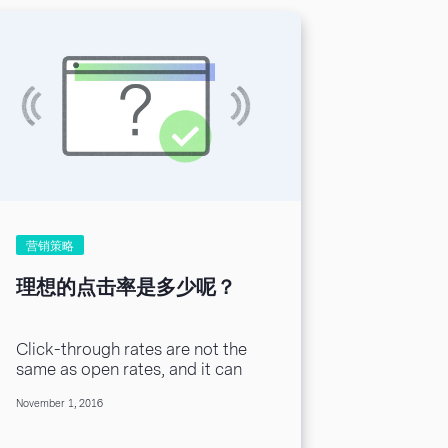
始。每一个睿智的电子邮件营销专
员都悉知时下的热点。所以，从悉
知热点开始。 实际上，关注社交
媒体中的热点是最重要的事情之
一。许多营销人员认为社交媒体的
重点是跟客户互动，但是，眼看耳
听人们谈论的热点亦同等重要。透
过一些简单的方法，能够与客户互
动，了解到时下热点：创建名单，
并追踪热门话题的发展方向。但有
雄心壮志的电子邮件营销专员，会
运用一些免费乃至付费的社媒聆听
工具来关注热点。 # 2 了解订阅者
营销策略
需求 “Science of Email” 研究显
示，64%的电子邮件订阅者更喜
理想的点击率是多少呢？
欢收到内容丰富的邮件。一旦你确
定了哪一部分订阅者属于这一类
人，下一步就是猜想他们认为什么
Click-through rates are not the
内容是丰富的。对我来说，内容丰
same as open rates, and it can
富是千言万语，但对于大多数人来
mean different things to
说，想要阅读更多的内容，400字
November 1, 2016
different businesses. For
的页面则是恰到好处。 这也说明
example,...
了一个问题：不是每个人都喜欢阅