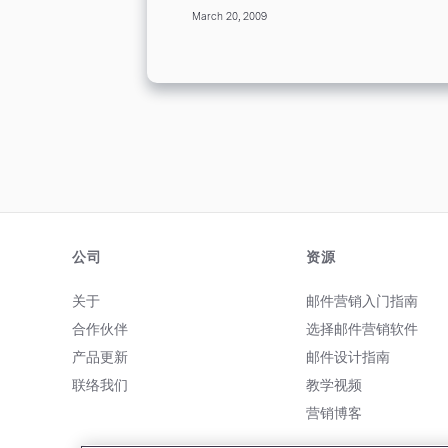
Common reasons could be
等记录。同样，就像历史信用记录
March 20, 2009
“user over quota”, “recipients
一样，一旦你的发送评等下降，很
server temporarily...
难再次建立起来。 更加直观的发
送效果 – 名单品质验证意味着你
不会再发送无法投递的电子邮件。
剔除了无效的邮箱地址，邮件开启
率和点击率会更加真实。 节省行
销预算 – 名单进行检测就意味着
名单数量减少，减少的名单只是无
效的电子邮箱地址。相应地，你需
要选择的方案类型会更小，从而能
够省钱。 名单上传到 Benchmark
后? 当你上传名单至 Benchmark
公司
资源
后，我们系统随机抽取特定比例的
联系人，经过系统的审核程序，检
关于
邮件营销入门指南
测出名单的品质。...
合作伙伴
选择邮件营销软件
产品更新
邮件设计指南
联络我们
教学视频
营销博客