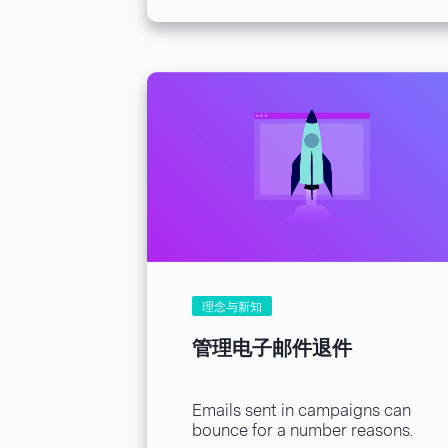
保名单品质，同时保护你的发送评
等，在你发送一封邮件前，我们对
上传到我们平台的每一个名单运行
检测。这对你意味着什么?请继续
往下读，找出答案。 名单检测有
什么好处呢? 降低退件率 – 如果你
发送邮件到一个无效的电子邮箱地
址，邮件会被退回。退件越多，发
件人的发送评等就会越低。无论邮
件最后有没有成功发送到收件箱，
这些发送评等低的邮件发送效果都
不好。你可能不知道退件率有多重
要，但ISPs、反垃圾邮件组织和公
司电子邮件保护服务对退件、垃圾
邮件和取消订阅都设置了规则，以
此来处理收件箱中的电子邮件。更
理念与新知
糟的是，如果你的邮箱有过多的退
件，ESP可能把你发件地址列入黑
管理电子邮件退件
名单。 更好的发送评等 – 如果你
认为发件人发送评等类似于信用评
等，这可能对你会有所帮助。如果
Emails sent in campaigns can
邮件发送的效果不是很好，会给你
bounce for a number reasons.
的历史发送记录留下不好的信用评