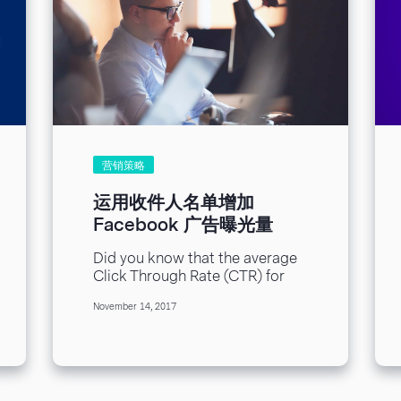
营销策略
运用收件人名单增加
Facebook 广告曝光量
Did you know that the average
Click Through Rate (CTR) for
Facebook Ads is just 0.9%?
November 14, 2017
What if I said...