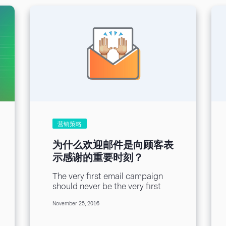
营销策略
为什么欢迎邮件是向顾客表
示感谢的重要时刻？
The very first email campaign
should never be the very first
impression you give a
November 25, 2016
subscriber. After all, for it...