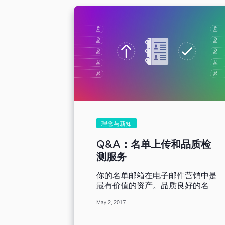
件寄达收件匣？靠这五招就对了
我们的专业团队累积多年经验，集
结编撰全新邮件指南，期望各位在
邮件营销推波助澜之下，业务蒸蒸
日上。如果成果未如预期，或是您
单纯只想拉高投报率，下列五招将
助您达成目标。 第一招：设定最
适合公司或产品的私人域名 您使
用哪个电邮地址发送行销邮件？这
个问题非常重要。 选择适当的电
邮地址除了帮助您提升邮件到达
率，同时也牵扯到一些资讯安全议
题。 此外，相较 Gmail、Yahoo
理念与新知
提供的电子信箱，私人域名给人感
觉也比较专业。 这份全新编辑的
Q&A：名单上传和品质检
指南提供各式资源，帮助各位解决
测服务
上述问题，而这不过是第一招而
已。 第二招：如何验证您的电子
你的名单邮箱在电子邮件营销中是
邮件？请加入 SPF 纪录 您知道哪
最有价值的资产。品质良好的名
些邮件服务器可以使用您的域名发
单，对你的邮件成功送达率起巨大
送邮件吗？设定 SPF 纪录就可以
May 2, 2017
的作用，所做的每件事只为确保邮
做到了。...
件会发送到有效的电子邮箱。为确