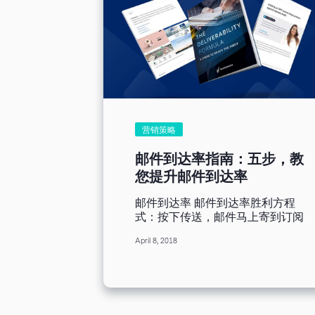
营销策略
邮件到达率指南：五步，教
您提升邮件到达率
邮件到达率 邮件到达率胜利方程
式：按下传送，邮件马上寄到订阅
用户的收件匣，此话当真？ 没
April 8, 2018
错，就是这么简单。 虽然如此，
但话说回来…… 要让邮件顺利寄
到收件匣，您必须遵守某些步骤。
如果按图索骥，您就能轻轻松松，
一键送达。 邮件到达率：营销邮