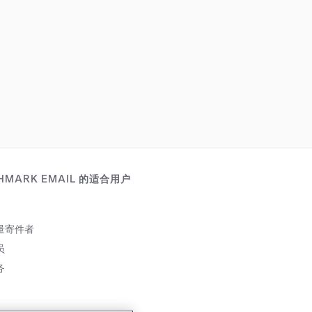
HMARK EMAIL 的适合用户
量寄件者
员
务