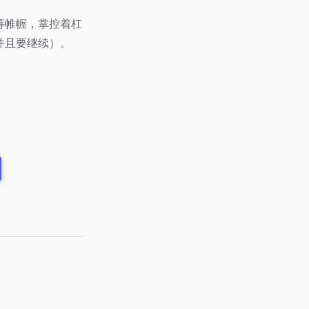
筹帷幄，掌控着杠
并且要继续）。