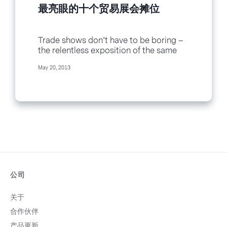
最亮眼的十个贸易展会摊位
Trade shows don’t have to be boring –
the relentless exposition of the same
thing, again and again. Some
May 20, 2013
businesses really put creativity and
ingenuity into their trade show booths!...
公司
关于
合作伙伴
产品更新