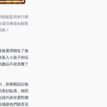
功能都是用來行銷
有成功傳達給顧客
用嗎？
最後選擇贈送了無
後落入小孩子的玩
的贈品不就浪費了
刻，若將贈品比喻
的美好點滴，相同
也就代表你選對贈
面感謝他們願意花