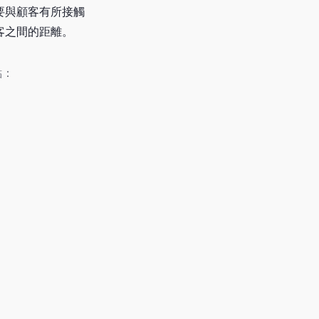
要與顧客有所接觸
客之間的距離。
點：