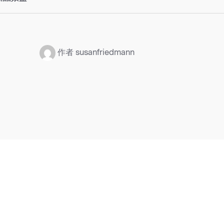
：
作者 susanfriedmann