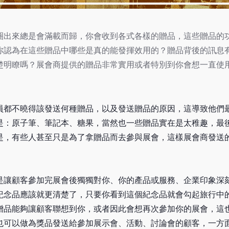
圈出來總是會滿載而歸，你會收到各式各樣的贈品，這些贈品的
你認為在這些贈品中哪些是真的能發揮效用的？贈品背後的訊息
楚明瞭嗎？展會商提供的贈品非常實用或者特別到你會想一直使
員都不曉得該發送何種贈品，以及發送贈品的原因，這導致他們
是：原子筆、筆記本、糖果，當然也一些贈品實在是太稚趣，最
是，有些人甚至只是為了拿贈品而去參與展會，這樣展會商發送
是讓顧客參加完展會後獨獨對你、你的產品或服務、企業印象深
紀念品應該就更清楚了，只要你看到這個紀念品就會勾起旅行中
贈品能夠讓顧客聯想到你，或者因此會想再次參加你的展會，這
也可以做為獎品發送給參加展示會、活動、討論會的顧客，一方