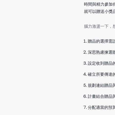
時間與精力參加
就可以贈送小獎
腦力激盪一下，想
贈品的選擇需
深思熟慮揀選
設定收到贈品
確立所要傳達
規劃連結贈品
計畫結合贈品
分配適當的預