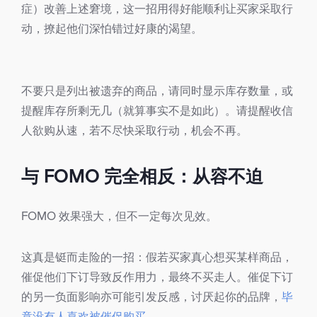
症）改善上述窘境，这一招用得好能顺利让买家采取行
动，撩起他们深怕错过好康的渴望。
不要只是列出被遗弃的商品，请同时显示库存数量，或
提醒库存所剩无几（就算事实不是如此）。请提醒收信
人欲购从速，若不尽快采取行动，机会不再。
与 FOMO 完全相反：从容不迫
FOMO 效果强大，但不一定每次见效。
这真是铤而走险的一招：假若买家真心想买某样商品，
催促他们下订导致反作用力，最终不买走人。催促下订
的另一负面影响亦可能引发反感，讨厌起你的品牌，
毕
竟没有人喜欢被催促购买
。