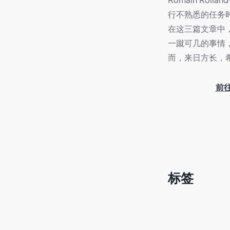
Romain R
行不熟悉的任务时
在这三篇文章中
一蹴可几的事情
而，来日方长，
前
标签