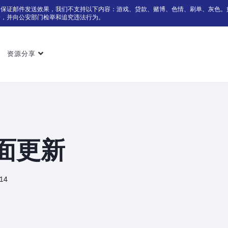
为保证邮件发送效果，我们不支持以下内容：游戏、贷款、赌博、色情、刷单、灰色。
户，并向公安部门检举和追究违法行为。
资源分享
面更新
014