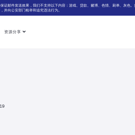
为保证邮件发送效果，我们不支持以下内容：游戏、贷款、赌博、色情、刷单、灰色。
户，并向公安部门检举和追究违法行为。
资源分享
019