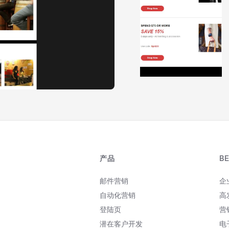
产品
B
邮件营销
企
自动化营销
高
登陆页
营
潜在客户开发
电