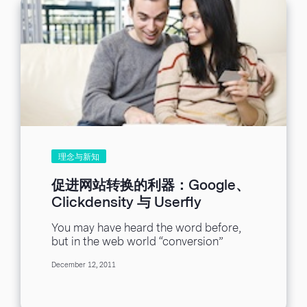
理念与新知
促进网站转换的利器：Google、
Clickdensity 与 Userfly
You may have heard the word before,
but in the web world “conversion”
doesn’t mean a religious shift. Rather,
December 12, 2011
it...