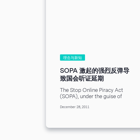
理念与新知
SOPA 激起的强烈反弹导
致国会听证延期
The Stop Online Piracy Act
(SOPA), under the guise of
implementing much needed
December 28, 2011
curbs against copyright
infringement, is actually
creating...