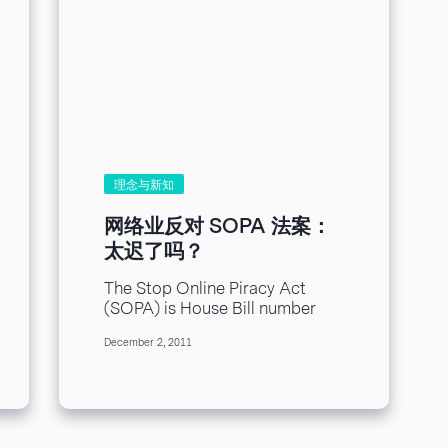
理念与新知
网络业反对 SOPA 法案：
太迟了吗？
The Stop Online Piracy Act
(SOPA) is House Bill number
3261 and is unquestionably one
December 2, 2011
of the most misguided and...