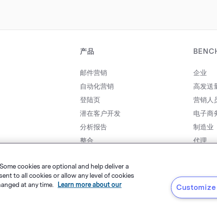
产品
BENC
邮件营销
企业
自动化营销
高发送
登陆页
营销人
潜在客户开发
电子商
分析报告
制造业
整合
代理
价格
合作伙
 Some cookies are optional and help deliver a
t to all cookies or allow any level of cookies
hanged at any time.
Learn more about our
Customize 
粤ICP备14001834号
tware, LLC