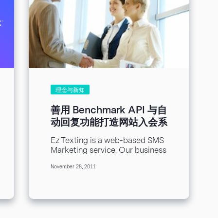
理念与新知
善用 Benchmark API 与自
动回复功能打造网站入会系
统
Ez Texting is a web-based SMS
Marketing service. Our business
is actually very similar to
November 28, 2011
Benchmark, except we do for...