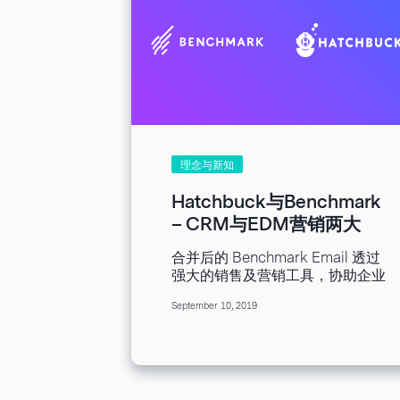
理念与新知
Hatchbuck与Benchmark
– CRM与EDM营销两大
SaaS供应商平台正式合并
合并后的 Benchmark Email 透过
强大的销售及营销工具，协助企业
蓬勃发展。 加州洛斯阿拉米托斯
September 10, 2019
市，2019 年 9 月 10 日：
SaaS（软件即服务）销售暨营销
供应商，Benchmark Email 与
Hatchbuck 于 9 月 10 日宣布合
并，摇身一变成为全球客户关系管