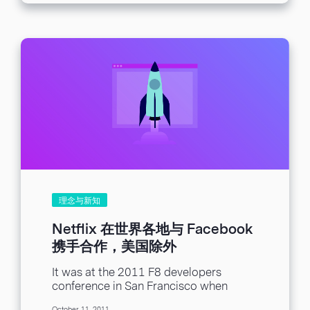
理念与新知
Netflix 在世界各地与 Facebook
携手合作，美国除外
It was at the 2011 F8 developers
conference in San Francisco when
Netflix CEO Reed Hastings announced