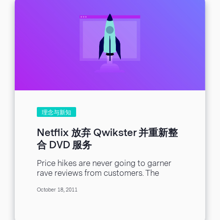
理念与新知
Netflix 放弃 Qwikster 并重新整
合 DVD 服务
Price hikes are never going to garner
rave reviews from customers. The
decision to split streaming and DVD
October 18, 2011
rental services...