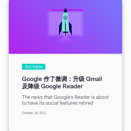
理念与新知
Google 作了微调：升级 Gmail
及降级 Google Reader
The news that Google’s Reader is about
to have its social features retired
caught many not decrying the neutering
October 24, 2011
of...