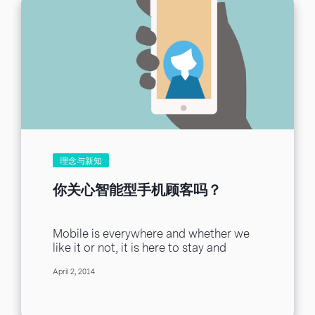
理念与新知
你关心智能型手机顾客吗？
Mobile is everywhere and whether we
like it or not, it is here to stay and
businesses will need to...
April 2, 2014