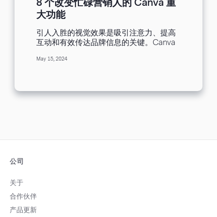
8 个改变忙碌营销人的 Canva 重
大功能
引人入胜的视觉效果是吸引注意力、提高
互动和有效传达品牌信息的关键。Canva
是一个多功能的设计平台，能让营销人员
May 15, 2024
轻松建立令人惊叹的视觉效果。从吸引眼
球的社交媒体图形到精美的简报，Canva
提供丰富的功能，目的是简化设计流程，
提升营销效果。 本文中，我们将讨论每个
营销人员都应该了解的 Canva 的一些突出
功能。不论您是经验丰富的设计师还营销
新手，Canva 的直观界面和强大的工具都
能让各行各业的专业人士轻松使用。从可
客制化的模板、庞大的数据库，一直到协
作功能与其他平台的无缝整合，Canva 提
供了一个全面的工具包，协助您实现您的
公司
创意构想。 和我们一起深入了解 Canva
如何彻底改变您的 EDM 营销、提高品牌
关于
知名度并推动成果。从制作引起受众共鸣
合作伙伴
的吸睛视觉效果，到简化设计工作流程和
促进团队合作，Canva 让营销人员能够在
产品更新
不断变化的数字环境中释放创造力并实现