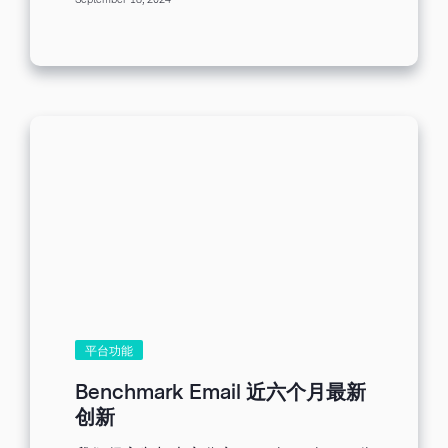
September 18, 2024
一般来说，营销人员需要在没有正规培训
碍工作流程 过去十年，从自动化到社群，
或指导的情况下自己「摸索」。幸运的
营销科技在每个领域都蓬勃发展。然而，
是，人工智能可以成为一个强大的盟友，
正如报告所指出，当科技工具不能协调运
提供有针对性的高效培训，帮助您成长并
作时，很难快速且大规模制作视觉内容。
胜任自己的角色。每天只需 15 分钟，人
[canva_integration_cta]...
工智能就能成为您的培训师和向导，确保
你保持领先地位。具体方法如下： 人工智
能培训的优势 在了解具体方法之前，让我
们先来探讨一下人工智能为何能改变自我
培训的游戏规则： 个性化： 人工智能可根
据您的具体需求和技能水平定制学习体
验。 高效： 人工智能可以快速识别您的知
识差距，并提供有针对性的培训。 可访问
性： 人工智能工具全天候可用，让您可以
按照自己的节奏和方便的方式学习。 可扩
展性： 人工智能可以处理大量数据，提供
人工难以获得的见解。 如何将人工智能用
作您的私人工作培训师 但从哪里开始呢？
平台功能
让我们来分解每个步骤，让您了解使用人
工智能作为您的私人工作教练是多么容
Benchmark Email 近六个月最新
易。 步骤 1：确定学习目标 要充分利用
创新
15 分钟的培训课程，首先要确定学习目
标。您需要发展哪些技能？您在哪些方面