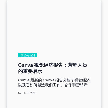
理念与新知
Canva 视觉经济报告：营销人员
的重要启示
Canva 最新的 Canva 报告分析了视觉经济
以及它如何塑造我们工作、合作和营销产
品/服务的方式。这份报告提供宝贵见解：
March 10, 2025
设计、技术和创新如何改变营销人员的技
能。无论您想提高效率、简化工作流程还
是利用人工智能来获得更好的结果，报告