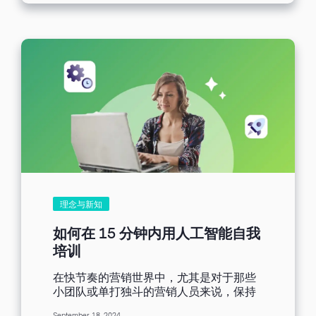
中的启示都将帮助您掌握不断演进的视觉
经济及其对营销的影响。 视觉效果具有经
济影响力 利用视觉效果做营销不仅仅是制
作漂亮的图片和视频。视觉效果可以即时
传达想法，提高观众的生产力。所谓的
「观众」可以是员工正在学习新流程或新
产品，或是买家正在决定是否购买。 报告
调查的企业领导者中，91%的人认为视觉
沟通可以提高效率，77%的人认为视觉沟
通可以提高企业绩效。 我们都听过「一张
图片胜过千言万语」，Canva 报告有效说
明视觉经济效果如何提高生产力，让视觉
效果在经济表现具有实质分量。 设计不仅
单靠设计师 用于共享设计的设计工具和平
台已经变得大众化，让职场中的每个人都
理念与新知
能够视觉创作和交流。事实上，报告中受
访的领导者中，有 92% 期望非设计职位的
如何在 15 分钟内用人工智能自我
员工具备设计技能和知识。 随着组织内每
培训
个人都具备创作能力，设计原则和品牌指
南比以往任何时候都更重要，以确保品牌
在快节奏的营销世界中，尤其是对于那些
的设计系统保持一致。像 Benchmark
小团队或单打独斗的营销人员来说，保持
Email 的品牌工具包这样的工具可以帮助
与时俱进并掌握新技能几乎是不可能的。
所有人保持一致。 分散的营销科技工具阻