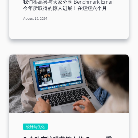
我们很高兴与大家分享 Benchmark Email
需要帮助？常见的营销目标可能包括：...
今年所取得的惊人进展！在短短六个月
内，我们推出了大量新功能，帮助您建立
August 15, 2024
更有效的邮件营销活动。从强大的人工智
能工具到无缝整合工具，像是 Canva 和
GIPHY， 我们为大家都准备了新功能。 但
首先，让我们来谈谈我们的最新创新：「
智能主旨」。这款由人工智能驱动的主旨
助手将为您节省时间，并提高电子邮件互
动。带来双赢！ 写主旨不再盲猜 我们很高
兴向您介绍「智能主旨」，它像是您的一
站式商店，能让您在几秒钟内制作出引人
注目的电子邮件主旨。告别写作障碍，向
更高的开启率问好！ 「智能主旨」运用 AI
来： 建议并改善现有的主旨草稿。 根据您
提供的新邮件的详细资讯产生主旨 分析现
有的电子邮件内容，创建能引起受众共鸣
的主旨。 当撰写下一个主旨时，只需要点
击
图标，我们的主旨助手就会为您工
作。 是时候再次为主旨感到兴奋了！...
设计与优化