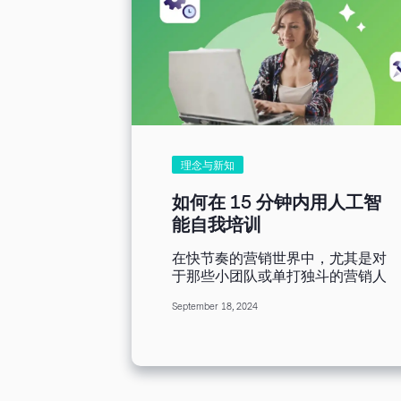
理念与新知
如何在 15 分钟内用人工智
能自我培训
在快节奏的营销世界中，尤其是对
于那些小团队或单打独斗的营销人
员来说，保持与时俱进并掌握新技
September 18, 2024
能几乎是不可能的。一般来说，营
销人员需要在没有正规培训或指导
的情况下自己「摸索」。幸运的
是，人工智能可以成为一个强大的
盟友，提供有针对性的高效培训，