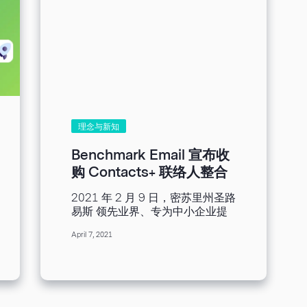
理念与新知
Benchmark Email 宣布收
购 Contacts+ 联络人整合
工具
2021 年 2 月 9 日，密苏里州圣路
易斯 领先业界、专为中小企业提
供销售与行销解决方案的电子邮件
April 7, 2021
营销平台 Benchmark Email 宣布
收购 FullContact 的子公司
Contacts+。 这项行动让中小企
业也有机会能够导入联络人管理工
具，并且将其整合于邮件营销系