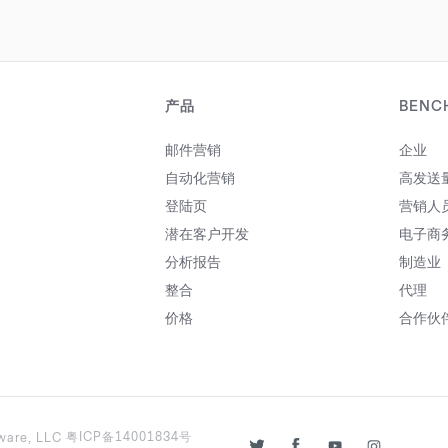
统、客户关系管理系统
(BenchmarkOne) 等 Benchmark
系列产品。在获得 德州资本银行
(Texas...
产品
BENC
邮件营销
企业
自动化营销
高发送
登陆页
营销人
潜在客户开发
电子商
分析报告
制造业
整合
代理
价格
合作伙
粤ICP备14001834号
tware, LLC