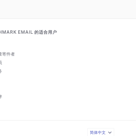
HMARK EMAIL 的适合用户
量寄件者
员
务
伴
简体中文