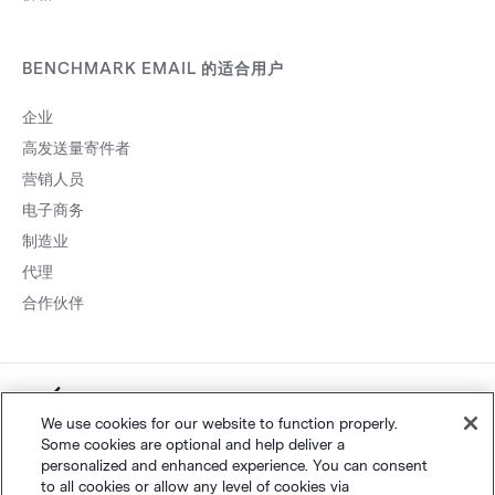
BENCHMARK EMAIL 的适合用户
企业
高发送量寄件者
营销人员
电子商务
制造业
代理
合作伙伴
粤ICP
网站地图
个人隐私
&
条款
©
Polaris Software, LLC
We use cookies for our website to function properly.
Some cookies are optional and help deliver a
备14001834号
personalized and enhanced experience. You can consent
to all cookies or allow any level of cookies via