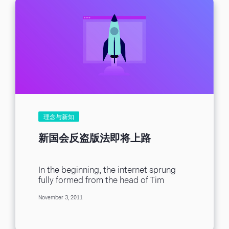
理念与新知
新国会反盗版法即将上路
In the beginning, the internet sprung
fully formed from the head of Tim
Berners-Lee… or at least that’s the
November 3, 2011
urban...