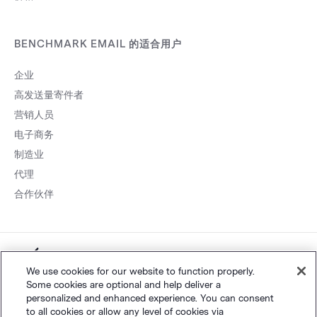
BENCHMARK EMAIL 的适合用户
企业
高发送量寄件者
营销人员
电子商务
制造业
代理
合作伙伴
粤ICP
网站地图
个人隐私
&
条款
©
Polaris Software, LLC
We use cookies for our website to function properly.
Some cookies are optional and help deliver a
备14001834号
personalized and enhanced experience. You can consent
to all cookies or allow any level of cookies via