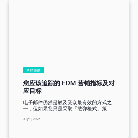
营销策略
您应该追踪的 EDM 营销指标及对
应目标
电子邮件仍然是触及受众最有效的方式之
一，但如果您只是采取「散弹枪式」策
略，成功机率恐怕不高。 您的潜在客户每
July 9, 2025
天都被各种优惠与推广轰炸。要在这些干
扰中脱颖而出，您需要打造符合订阅者个
人行为与偏好的 EDM 营销内容。该怎么