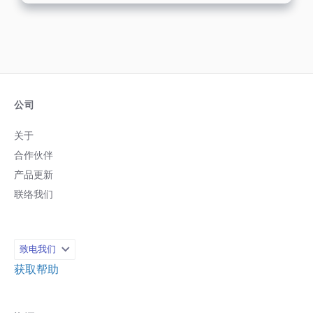
做呢？关键就在于仔细分析您从营销数据
中取得的资讯，这能帮助您制作更具吸引
力的营销邮件，并更有效地实现目标。 您
该关注哪些指标，取决于您想达成的目
标；不过，有一些经过验证的关键指标是
您应该用来追踪成效的。我们整理了一些
您应该追踪的 EDM 营销指标，并根据不
同的营销目标说明该关注哪些数据。准备
公司
好了吗？让我们一起深入了解。 EDM 营
销必追指标（以及对应的营销目标） 您可
关于
以追踪许多 EDM 营销指标，这些数据最
合作伙伴
终能让您了解您的电子报表现得如何。以
下是您应该关注的十项指标之一。 1. 目
产品更新
标：产生营收 指标：投资报酬率 (ROI) 这
联络我们
是一个非常重要的指标，因为它能帮助您
判断投入 EDM 营销的资金是否值得。如
果您每次活动投入的金额相同，但获得的
收益逐次成长，那您就知道您采用的是一
致电我们
套非常成功的策略。 有多种方式可以计
算...
获取帮助