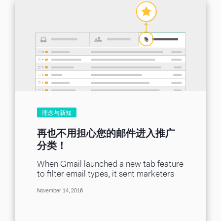
理念与新知
再也不用担心您的邮件进入推广
分类！
When Gmail launched a new tab feature
to filter email types, it sent marketers
into a panic. Hailed as “Email...
November 14, 2016