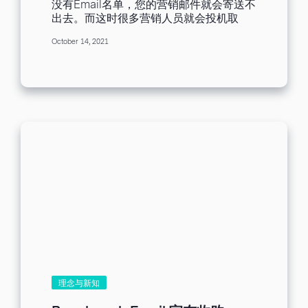
没有Email名单，您的营销邮件就会寄送不
表格后可自行测试填写，填写的时间勿超
帐户被关闭，或电子邮件地址拼错，导致
出去。而这时很多营销人员就会投机取
过3分钟，太拢长的问卷较不易吸引顾客填
邮件永远无法送达。硬退件是永久性的传
巧，从其他渠道搜集或购买Email名单。试
写。 6.放置优惠或折扣等等，以利诱人 凡
送问题。 每一封退回的邮件都会对您的退
October 14, 2021
想一下，如果是您的邮箱突然收到一封陌
填写过问卷者将获得折扣码与精美小礼物
件率产生影响，因为退件率以百分比计
生人寄来的邮件，您会怎么做？是投诉删
等，相信大家都喜欢优惠或小礼品，若使
算。如果您发送 1,000 封邮件，其中 100
除呢，还是取消订阅呢？用金钱换取来的
用这些折扣优惠，将更加提升许多潜在顾
封无法投递，您的退件率为 10%。 退件率
名单往往不会产生良好的互动，甚至还会
客来填写问卷的意愿。 已这个订阅表格为
如何影响邮件到达率 如果您发送 100...
影响到您的品牌信誉。 正确的搜集Email
讲解例子...
名单做法应该是设置订阅表格，订阅表格
是收集网站或者社交媒体订阅用户名单的
极佳工具。接下来将通过 Benchmark
Email 订阅表格功能，详细介绍建立订阅
表格的步骤，即使是零基础也一看就会！
建立订阅表格的类型 订阅表格可以直接让
访客从您的网站上订阅电子邮件。
Benchmark Email 提供四种不同类型风
格，您可以根据您的需求选择建立，登入
Benchmark Email系统后，从【联络人】
菜单栏里找到【订阅表格】，所有透过订
阅表格提交的资讯会被新增至账户名单
里，方便您后期进行营销管理。 弹出式订
理念与新知
阅表格：可以设计并制定在任何网页上触
发的弹出式订阅表格，可以自定义文字字