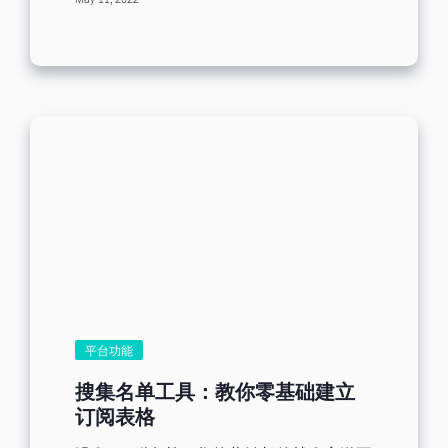
May 11, 2022
信。您可以想象这有多么恐怖吗？ 提到邮
计划的优化与修改。 订阅表格制作重点要
件营销，退件并不是什么新鲜事。无论您
素 订阅表格制作之前，应注意的重点要
的订阅用户不再能够存取他们的邮件，或
素，确认注重这些要素后，相信大家都可
是邮件服务器正在建立中，退件都会发
以成功做出一个精美且完整的订阅表格。
生。 您的邮件退件率越高，它就越有可能
1.内容字体与大小不超过三种 太多不同的
损害您的邮件到达率。根据研究调查，退
字型与字体将会使表格看起来较繁杂，应
件率公认可接受的基准为百分之二。意味
将字体与字形统一，较能显现出精密度与
您每发送 100 封邮件，两封退回给您是正
专业度。 2.颜色配置适当，且不超过三种
常的情况。同时，如果您看到退件率超过
颜色 颜色的配色与调制应保持三个颜色以
百分之五，这时候您该采取行动，把数字
内，使用相近颜色组合，勿使用过多颜
降到更健康的范围。 幸运的是，降低退件
色，容易误导填写者将重点放置错误，表
率不一定会令人头痛。让我们深入了解退
格的画面也显得较繁多杂乱。 3.勿放置过
件率的所有面向，包括一些强而有力的方
多的问题栏位 以填写者的立场思考，相信
法，确保您的邮件顺利进到订阅用户的收
大家在填写问卷时也不想要花费太多的时
件匣。 什么是退件率 退件率指的是您发送
间，我们的客户也一样，虽然有时有许多
的邮件中，未能到达收件人的收件匣，甚
的问题想让填写者填写，但问题的数量应
至是垃圾邮件的百分比。他们被视为无法
筛选，留下真正重要的问题为佳。 4.问题
投递的邮件，直接退回给您。 它可能只是
平台功能
内容简单明了 问题的描述与内容应使人一
「软」退件，意味邮件可能因为暂时性问
目了然，过于复杂的问题，反倒让人降低
题无法送达，像是收件匣太满或邮件档案
搜集名单工具：教你零基础建立
填写的意愿，简单易懂的问题，才能让填
过大。这种情况下，您的服务器稍后会尝
订阅表格
写者快速的思考，给出最正确的答案。 5.
试（几次），希望邮件能送达。 或者它可
填写表格的时间勿超过3分钟 切记设计完
能是「硬」退件，意味邮件域名不存在、