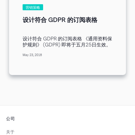
营销策略
设计符合 GDPR 的订阅表格
设计符合 GDPR 的订阅表格 《通用资料保
护规则》 (GDPR) 即将于五月25日生效。
时间所剩无几，请调整您的邮件营销策
May 23, 2018
略，遵守这份新的规范。透过 Benchmark
博客，我们希望协助您调整现有订阅表格
以遵守法规，您也可以直接建立全新表
格。 您可以选择 Benchmark 的一般式或
弹出式表格，建立合乎规范的订阅表格：
GDPR – Signup Form Compliance 下列
文字供您参考： 我了解并同意此<a
target=”blank”
href=“https://www.website.com“><u>隐
私权政策</u></a>。...
公司
关于