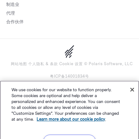
制造业
代理
合作伙伴
网站地图
个人隐私
&
条款
Cookie 设置
©
Polaris Software, LLC
粤ICP备14001834号
We use cookies for our website to function properly.
简体中文
Some cookies are optional and help deliver a
personalized and enhanced experience. You can consent
to all cookies or allow any level of cookies via
"Customize Settings". Your preferences can be changed
at any time.
Learn more about our cookie policy
.