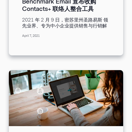
Benchmark Email 宣布收购
段、图片、弹出位置摆放等。 内嵌式订阅
Contacts+ 联络人整合工具
表格：固定在网页尾页及侧边栏的内嵌式
订阅表格，只支持姓名、邮箱地址两栏文
2021 年 2 月 9 日，密苏里州圣路易斯 领
字字段。 内嵌式订阅表格（进阶）：固定
先业界、专为中小企业提供销售与行销解
在网页尾页及侧边栏的内嵌式订阅表格，
决方案的电子邮件营销平台 Benchmark
进阶版支持设计和自定义内容，包括添加
April 7, 2021
Email 宣布收购 FullContact 的子公司
文字字段、图片等。 第三方平台订阅表
Contacts+。 这项行动让中小企业也有机
格：通过整合手机程序来建立订阅表格，
会能够导入联络人管理工具，并且将其整
支持整合平台有WordPress、
合于邮件营销系统、客户关系管理系统
Unbounce、Twitter。 建立订阅表格的步
(BenchmarkOne) 等 Benchmark 系列产
骤 以弹出式订阅表格为例，当访客访问网
品。在获得 德州资本银行 (Texas...
站时，该订阅表格会跳出并覆盖在网页页
面最上方。 您可以提前建立好名单群组，
当用户从网站填写订阅表格即会直接进入
该联络人名单。 案例图： 接下来将详细介
绍建立弹出式订阅表格的步骤： 一、表格
外观设置...