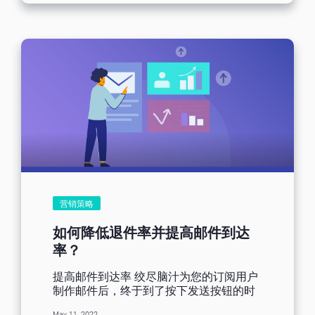
的提升我们的工具呢? 今天就要来告诉大
家如何快速的获得许多高品质的客户名
单，相信大家手边已经有许多获得名单的
方式，但你们确定获得到的名单品质都是
良好的吗? 相信许多营销人都有这个问
题，不确定名单的品质是否稳定，有些可
能为空邮箱，或是邮箱已被停用，这时就
可以使用我们公司所推出的强力功能，订
阅表格，透过此功能，让客户名单自己找
上门，在短时间内快速累积名单，且确保
名单的品质稳定且正常。 订阅表格优点及
运用 当客户填写完订阅表格后，会将客户
的名单资讯自动导入我们公司内部的系统
中，全自动化运作，且可以保证名单的高
品质，从源头改善名单的质量。订阅表格
营销策略
可放置在官网、着陆页或寄送的EDM中提
供客户进行填写，将这些浏览的潜在客户
如何降低退件率并提高邮件到达
转化为实质的名单，也可以做为线上的询
率？
价单或满意度调查，透过填写表格的方
式，让客户自行查询想了解的价目品项，
提高邮件到达率 绞尽脑汁为您的订阅用户
快速简化询价的流程，更可透过满意度调
制作邮件后，终于到了按下发送按钮的时
查，知道客户对我们产品服务方面有什么
候。但发送后，大部分订阅用户没有收到
样的想法，从中学习改善后，再进行营销