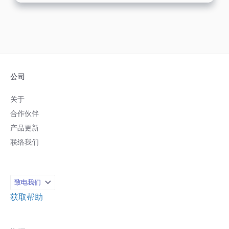
备的人阅读或进行互动。这很重要，因
为： 许多人都会收到邮件提供商的推送通
知，并立即收到新的讯息。 人们通常会随
身携带移动设备，而且可能更倾向于在空
闲时间阅读内容，例如等待预约时。 来自
移动设备的网路流量比台式电脑还多。 手
持装置让人们能够在无法使用电脑的时候
（例如公路旅行、音乐会、节日和体育赛
公司
事期间）阅读内容。 到 2025 年，全球大
部分人口将只使用智能手机上网。 您必须
关于
意识到移动设备日益普及，并优先为使用
合作伙伴
移动设备的人建立有效的电子报。然而，
即使是精心策划的移动设备友善邮件营销
产品更新
电子报，也有可能适得其反。以下是一些
联络我们
以移动设备为中心的营销人员应该避免的
错误。 1. 忽略响应式设计 营销人员在移动
装置友善的电子报中最常犯的错误之一，
就是没有使用响应式设计。响应式设计可
致电我们
确保您的邮件能依据检视的装置自动调整
版面，不论是台式电脑、平板电脑或智能
获取帮助
手机。如果没有这种适应性，您的邮件在
较小的屏幕上可能会显得杂乱无章或难以
阅读，这可能会让收件人感到挫折，并导