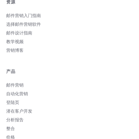
资源
致较低的互动率。 如何避免：使用支援响
应式模板的邮件服务供应商 (ESP)，或与
邮件营销入门指南
开发人员合作，以确保您的邮件 HTML 编
码能回应不同的萤幕尺寸。在各种装置上
选择邮件营销软件
测试您的邮件，以确认邮件能在移动设
邮件设计指南
备、平板电脑和台式电脑屏幕上正确显
教学视频
示。 2. 对现实事件不敏感...
营销博客
产品
邮件营销
自动化营销
登陆页
潜在客户开发
分析报告
整合
价格