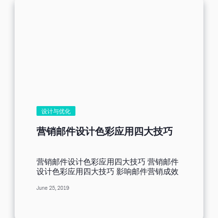
设计与优化
营销邮件设计色彩应用四大技巧
营销邮件设计色彩应用四大技巧 营销邮件
设计色彩应用四大技巧 影响邮件营销成效
的因素众多，邮件设计中的颜色运用，也
June 25, 2019
是关键因素之一。 在邮件色彩设计前，您
需要具备一定的文化差异认知，结合当前
自身所处的行业范围和时下流行趋势，按