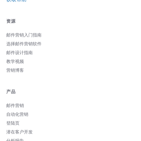
力的特点，可运用到科技类行业中，为您
的邮件增加甜美可爱的风格，因此，在邮
件设计当中，可以将流行颜色或者相近的
资源
颜色运用到邮件设计排版中。...
邮件营销入门指南
选择邮件营销软件
邮件设计指南
教学视频
营销博客
产品
邮件营销
自动化营销
登陆页
潜在客户开发
分析报告