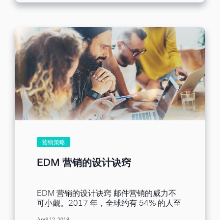
照色彩应用技巧，让您的营销邮件为品牌
增加分值，从而吸引收件人阅读。在此，
四大的颜色应用技巧供大家参考。 一、颜
色搭配突出邮件个性，增强品牌识别度 颜
色遵循一定原则，整封邮件增加识别度，
采用相近或对比调和的原则，采用相近颜
色，融合在一起，或者采用对比型的颜
色，两种对比强烈的配色。 比如，当您的
邮件设计颜色色调和公司商标协调一致
时，收件人一开启您的邮件，对邮件的内
容产生莫名的好感，实际上，可以不露痕
迹地让您的品牌与顾客自动建立关系，以
此潜意识营销目的。 二、各产业营销邮件
常用色调 各行各业使用的邮件特点各不相
同，采用的主要颜色也不同。下面图表是
营销策略
在不同行业所流行使用的颜色。各种颜色
有不同特点，如果与人的情绪关联起来，
EDM 营销的设计诀窍
根据其特点，适用于不同行业。 三、邮件
颜色文化认知差异 作为外贸电商的邮件营
销专员，经常需要发送外贸营销邮件，其
EDM 营销的设计诀窍 邮件营销的威力不
中需要外贸营销人员对其他国家的文化背
可小觑。2017 年，全球约有 54% 的人至
景有一定了解。同样，除了不同颜色在不
少有一组电子邮件信箱。换言之，拥有电
同行业中的应用，也要注意各种颜色在其