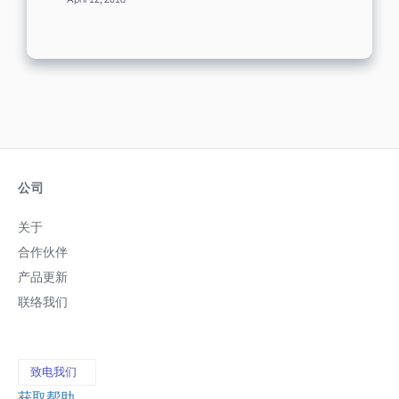
April 12, 2018
子信箱的人口数，甚至超过有脸书帐号的
他国家代表的意义，因此，在邮件设计
人。 虽然脸书确实是接触群众、提升业绩
中，慎重或适当采用又或者结合其他的颜
的好管道，不过有远见的数位营销人员脑
色，进行调和应用。 下面根据不同的文化
筋转得更快，将脸书变成获得群众电子信
背景，列出其颜色代表的意义： 四、让您
箱的方法。他们深知邮件营销的力量比社
的邮件走在时尚前沿 邮件营销作为最传统
群媒体更强大，因为有 44% 的用户会透过
的营销方式之一，也需要关注时下流行趋
邮件查看企业的相关讯息，但只有 4% 人
势，搭配自身品牌的邮件，事先占据优
会在脸书上查看。 而消费者之所以会在您
势，让您的邮件设计风格保持在众多邮件
的收件人名单上，完全出自于其本身意
的时尚前沿，从而脱颖而出。 邮件营销设
愿，您需要做的就是好好留住消费者的
计和结合时下流行的趋势，像是年度流行
心，向他们推销您的商品或服务。 这该如
公司
的颜色，设计出时尚的邮件。 全球著名的
何达成？当然就是好好设计营销邮件，涵
色彩和科技公司潘通（PANTONE），对
盖所有必需的元素，包括完美的邮件内容
关于
色彩趋势进行分析后，每一年都会评选出
及吸睛的视觉效果。 首先，您必须… 订出
年度代表色，一年中最流行的颜色。 读到
合作伙伴
简洁有力的邮件主旨 有将近 50% 的订阅
这里，您或许会问，那今年2019年到底流
者会点开邮件，是因为主旨引起了他们的
产品更新
行什么颜色啊？它能运用到我的邮件中
兴趣。 网络传媒 Buzzfeed...
吗，符合我的邮件风格吗？ 下面贴出年度
联络我们
代表颜色供您参考，也可以了解到往年的
年度代表色。 资料源于PANTONE官网 从
上面图表中，可以了解到今年年度流行颜
色是珊瑚橘(RGB数值为250,114,104)，
致电我们
而且，根据橘色活泼积极，充满生机及活
获取帮助