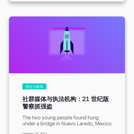
星，也享受巨星般的生活─他的前妻是名
模主持人 Padma Lakshmi，最近與高挑女
星 Pia Glenn 過從甚密。顯然因為文學成
就而封爵或在U2演唱舞台當嘉賓，並不代
表他可以違反 Facebook 的使用真名條
款；最近該社群網站停用了他的帳號，並
要求他用護照上的名字 Ahmed Rushdie
重新註冊。 在網路上求民主只會引來逮
捕、刑求和謀殺 Facebook 對魯西迪提出
他從未公開使用本名Ahmed的抗議置若罔
聞，因為根據 Facebook 的使用者條款，
使用者只能用政府核准身分證明上的名字
申請帳號。此條款和競爭對手 Google+ 的
類似規範在網路上掀起強大的反對聲浪。
NGO 人權組織「自由之家」列出的鎮壓
理念与新知
型國家高達四十二個。在泰國，即使在網
路上對皇室最輕微的批評，都可能遭致最
社群媒体与执法机构：21 世纪版
多十五年的刑期。無數部落客指出，任何
警察抓强盗
參與類似「阿拉伯之春」運動的人，都將
自己和家人置入險境。光是敘利亞反抗行
The two young people found hung
動就有三千五百人因參與而喪命，在網路
under a bridge in Nuevo Laredo, Mexico
上用真正、可追蹤的姓名表達對自由和民
bore a message: “This is going to...
主的追求，顯然是將自己暴露在遭逮捕、