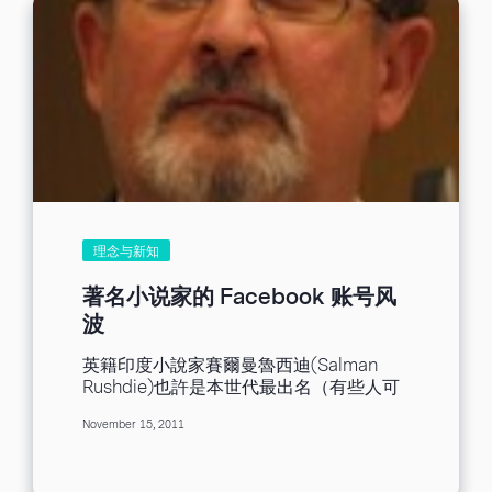
理念与新知
著名小说家的 Facebook 账号风
波
英籍印度小說家賽爾曼魯西迪(Salman
Rushdie)也許是本世代最出名（有些人可
能會說是惡名昭彰）的作家之一。這位寫
November 15, 2011
出《魔鬼詩篇》的作者曾在數個伊斯蘭國
家被強烈撻伐，伊朗精神領袖霍梅尼甚至
對他下達追殺令。他不僅是小說界的巨