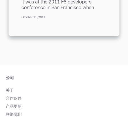
It was at the 2011 F8 developers
conference in San Francisco when
Netflix CEO Reed Hastings announced
October 11, 2011
a new partnership...
公司
关于
合作伙伴
产品更新
联络我们