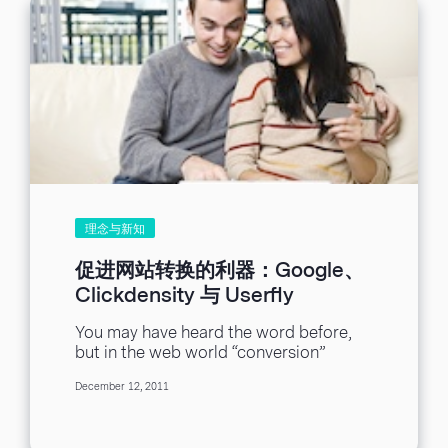
理念与新知
促进网站转换的利器：Google、
Clickdensity 与 Userfly
You may have heard the word before,
but in the web world “conversion”
doesn’t mean a religious shift. Rather,
December 12, 2011
it...