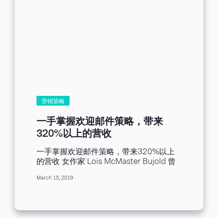
为此烦恼了！ 第三个秘密，内文需字字珠
玑 诚如图片标题所述，邮件内文必须求精
不求多，切记一点：「说不完的话，就放
入网页中吧！」我们熟悉的社群媒体，文
案的长度较短，主要理念是切入痛点，以
渲染力的方式让大家讨论，邮件营销的文
案，有别于社群媒体，主要目的为勾起收
件者的兴趣，引起好奇心。看到这里，是
否觉得困惑，究竟图片和文字的比例应该
要怎么拿捏，才最合适呢？经过询问同事
后发现，没有标准答案，但是新手如我，
营销策略
凡事总该有个最初的标准，同事建议比例
为文6图4。 学习，将千言万语浓缩成一段
一手掌握欢迎邮件策略，带来
耳语 精简的内文：承上段所述，邮件的
320%以上的营收
内文精简之余，也需要注意邮件图文比
例，经由上图左方案例的图片比例过高，
一手掌握欢迎邮件策略，带来320%以上
有极高可能会被判定为促销邮件，右方的
的营收 女作家 Lois McMaster Bujold 曾
案例在进入邮件正题前，先以２～３行左
说： 「惊为天人的第一印象不等同一见钟
右的文案阐述邮件目的，藉由引言的方式
March 15, 2019
情，但好的开始肯定是成功的一半。」
呈现，让收件者清楚知道邮件的主轴为
Bujold 女士的真知灼见可从 EDM 营销略
何，同时引起收件者的兴趣，别忘了，引
窥一二。 有人看到您的品牌，先不管他怎
起好奇心才是邮件内文的核心价值啊！ 显
么发现，可能是点击其他网站的广告，或
眼的标题：当我初次进入一个网站，首要