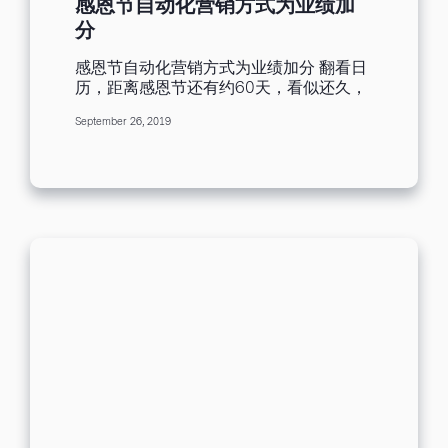
感恩节自动化营销方式为业绩加
业可透过许多营销方式，拉近与消费者的
分
距离，当推广的人数多，成本相对增加，
所以过往传统营销的成本及效益，逐渐无
感恩节自动化营销方式为业绩加分 翻看日
法应付目前企业所需，而蓬勃成长的网
历，距离感恩节还有约60天，看似还久，
络，成了最新的营销手法，相较传统营
实则不远，作为卖家，以其独特的眼光，
销，成本较低，其不仅可作为未来接触目
September 26, 2019
即便距离感恩节还有一段时间，但也不可
标客户最重要的管道，也是最不受限于时
错过这样绝佳的节日营销机遇，需要尽早
间，以及空间的一种营销方式。所以，简
规划此节日的活动。 作为买家客户们来
单来说，网络营销便是将传统的实体活
说，既期待假日到来与家人朋友亲密的人
动，放到网络上，与营销工具相互结合、
欢聚，也会期待年底的商家货品大优惠，
精准操作，便能使营销目标达标率最大
在感恩节前后，特别是黑色星期五，蓄势
化。 打造有温度的网络营销。 原本，我所
待发，大力血拼，挑选心仪已久的东西。
认知的网络营销便是社群平台，但这样的
因此，善用邮件营销商家，会在繁忙的季
想法似乎有些以偏概全，其实网络与营销
节，选择使用自动化营销这样省事又方便
的结合改变了营销的基础，使营销的模式
的方式，在年终冲刺业绩。 感恩节小提
并不局限于社群平台，更延伸至SEO、广
示： 使用自动化营销展开感恩节营销 何谓
告投放技巧以及各式网络营销平台应用，
「自动化营销」？所谓的自动化营销，顾
其所涉及范围远比我心中对于网络营销的
名思义就是能自动帮您处理销售与营销相
定义更为深远。网络营销最重要的角色是
关业务及流程的软件。 我们Benchmark
驱动顾客采取行动和倡导。正因为传统营
Email平台有提供功能强大的自动化营销功
销着重于顾客互动，而数字营销则为产生
能。若您已经使用 Benchmark Email 付费
结果，以致网络营销比传统营销更具说服
账户，您就可以使用我们的自动化营销软