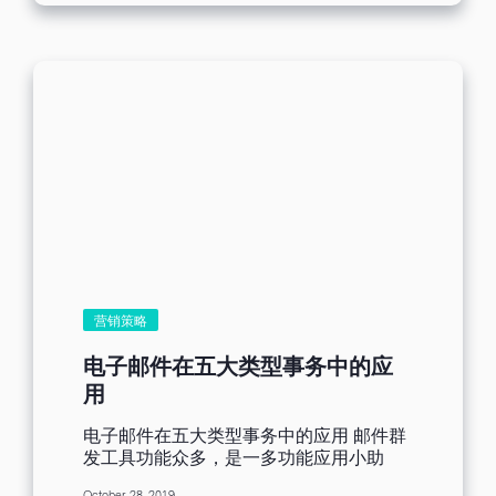
主要有邮件名称、主旨以及内文预览，真
的如此简单吗？「像出游的情侣，行程规
划的完美无缺，出游时却缺少恋爱的感
觉。」同事这么说。似乎形容的有点抽
象，但简单来说，行程是必要条件，但参
与的人却缺少灵魂；基本要素不可或缺，
但包装的方式却少了创意。 想增加吸引
力，主旨就要够特别 老板说：「要有创
意！」我接着开始思索，关于邮件包装的
灵魂为何，为什么大部分的手写的信件，
都能让收件人感到温暖呢？我发现，也许
是因为信中囊括专属于他的一切，无论是
写上提称语、问候语，抑或开头的称谓，
此举容易地象是将小碎石丢进湖里，但却
会使湖面引起阵阵涟漪。所以，我想将此
营销策略
种嘘寒问暖的方式加以个人化，带入收件
者的称谓，套入电子邮件中，不仅能吸引
电子邮件在五大类型事务中的应
注意，更能使收件人点击其邮件。 与其最
用
佳化，不如个人化 Wikipedia解释最佳化
的定义为：「给定约束之下如何寻求某些
电子邮件在五大类型事务中的应用 邮件群
因素，以使某一指标达到最优的一些学科
发工具功能众多，是一多功能应用小助
的总称。」如今匆忙又快速的社会中，大
手，其作用强大协助处理工作中的众多事
家总是希望事情能最佳化，例如：邮件发