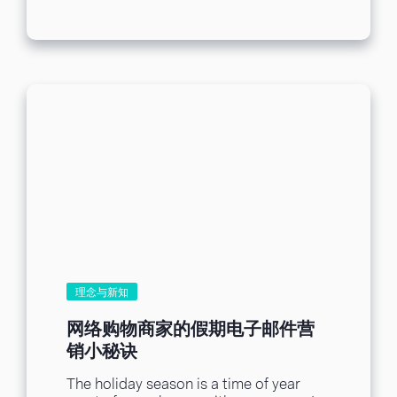
了参照文章的设计要点外，最重要的不外
乎是设计独特风格的邮件，创造专属于你
的邮件设计，才得以在收件匣中脱颖而
出。各位营销人，别忘了，创造力就是你
的超能力！ 前往上一篇文章：【老板任务
16】关于邮件设计，不能说的秘密(二)：
色彩
理念与新知
网络购物商家的假期电子邮件营
销小秘诀
The holiday season is a time of year