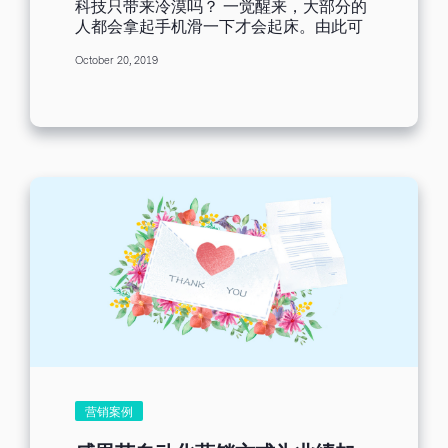
科技只带来冷漠吗？ 一觉醒来，大部分的
问卷，可以直接点击，跳转到问卷页面，
人都会拿起手机滑一下才会起床。由此可
进行填写提交。 如果您想要获取更多的客
知，网络已不知不觉的融入于我们的日常
户，在邮件内容上进行优化，例如填写问
October 20, 2019
生活中。随着人手一机的频率增加，常常
卷即可“赠送礼品”之类的，吸引收件人填
听到大家说「科技冷漠」，但随着网络营
写可以转寄邮件，或分享问卷链接。 PS:
销日益蓬勃发展，科技真的只能冷漠吗？
若你使用的是 Benchmark 问卷调查功
随着时代的转变，营销模式并不局限于传
能，可以直接在同一账户内，查询问卷的
统通路，从垂直到水平、个人到社群，无
分析报告数据。...
论我们愿不愿意，网络已经改变了我们的
生活方式，而我认为如此的便利性，正是
网络营销的最大优势。 一偏之见的网络营
销。 抱持着对营销的憧憬及热情，开始了
我的营销旅程。老板叮嘱我需要多接触营
销平台，于经营品牌形象的同时，也将我
们的产品吸引更多需要的客群。而我绞尽
脑汁所想到的营销平台有微信、微博、知
乎等，我所能做的便是文案的撰写、文章
的推广、透过GA分析检视结果。「你所提
到的全部都是社群平台，没有别的吗？」
老板带着诧异的口气问我。不禁觉得我在
营销领域简直是井底之蛙。但是，只透过
营销案例
社群平台，真的能达到老板所要求的目标
吗？ 如何做好网络营销？ 由上图可知，企