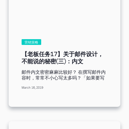
程表或协助预订当地饭店。EDM 营销若能
的颜色，设计出时尚的邮件。 全球著名的
灵活运用，表示这场营销活动的成功指日
色彩和科技公司潘通（PANTONE），对
可待。然而，何谓「优秀的」EDM 营销与
色彩趋势进行分析后，每一年都会评选出
「普通的」EDM 营销？区分两者的元素究
年度代表色，一年中最流行的颜色。 读到
竟为何？ 为行动装置，优化电子邮件 研究
这里，您或许会问，那今年2019年到底流
表示，多数人在移动设备上阅读电邮。也
行什么颜色啊？它能运用到我的邮件中
就是说，EDM 活动营销在理想情况下应具
吗，符合我的邮件风格吗？ 下面贴出年度
有适合在行动装置阅读的特性： 段落简短
营销策略
代表颜色供您参考，也可以了解到往年的
标题或条列式重点：内容一目了然 图片不
年度代表色。 资料源于PANTONE官网 从
要过大 适合小屏幕阅读的字型与字体大小
【老板任务17】关于邮件设计，
上面图表中，可以了解到今年年度流行颜
设定网站连结方便点选，以便获得更多详
不能说的秘密(三)：内文
色是珊瑚橘(RGB数值为250,114,104)，
细信息...
而且，根据橘色活泼积极，充满生机及活
邮件内文密密麻麻比较好？ 在撰写邮件内
力的特点，可运用到科技类行业中，为您
容时，常常不小心写太多吗？「如果要写
的邮件增加甜美可爱的风格，因此，在邮
邮件，内文当然就得起承转合写清楚
件设计当中，可以将流行颜色或者相近的
March 16, 2019
啊！」在我说话的同时，同事一脸鄙视的
颜色运用到邮件设计排版中。...
看着我：「图文比例均衡才是重点！你知
道收件者平均看一封信只会花三秒吗？怎
么可能会看完落落长的邮件！」规划邮件
内文时，总是深受想说的话太多，版面太
少所困，别再烦恼了，看完这篇文章，从
此以后，在邮件营销的路上，可以不用再