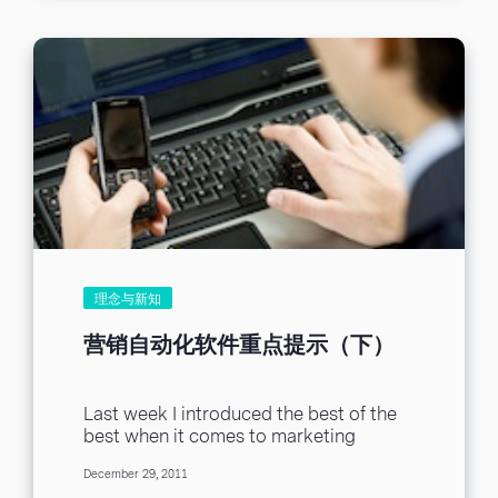
是他搜寻的特定关键字触发您设定的 meta
吸引目光的会是什么呢？不外乎就是主页
标签文字，因此显示在搜寻结果。又或是
中的Banner，一些主打活动或折扣都会是
手指不小心乱按键盘，刚好按到您的品牌
它的主题，用以吸引消费者。还记得前面
网址，这种情形就像把一台打字机放在猴
所提到的，收件者浏览一封邮件只会花3秒
子面前，任凭牠捣蛋鬼般地敲打键盘。 您
钟吗？如果我在首图多花一些功夫，将重
的潜在客户找到您的订阅表格，可能是透
点放大、加强如同上图的案例，便能争取
过时髦的弹出视窗，或是离开前弹出订阅
到大于３秒的时间，如此一来收件者点击
视窗。他们急切地将邮件地址输入表格，
CTA的机会也将大幅增加，对吧？ 合适的
点选「提交表格」（或是其他您精心设计
字体：说到字体，无论是外圆内方的微软
的行为召唤口号）。 此时，身为营销人
正黑体、正气凛然的新细明体，或是青春
员，您拥有的无价之宝 ─ 目标顾客的邮件
洋溢的华康少女体，都有它们适合出场的
地址。她/他全然信任您，将那串神奇的字
时候，可以试想，如果在一场隆重又庄严
母组合交付给您，这串字母让您的营销邮
的交流会上，有一位与会者穿上可爱的布
件穿越顾客的心防，安稳降落于应许之地
理念与新知
偶装，岂不显得格格不入吗？所以，我们
─ 顾客的收件匣！...
可以知道，在合适的场合为文字穿上合适
营销自动化软件重点提示（下）
的字体，是影响邮件氛围的一大因素。 注
意！创造力就是你的超能力！ 你知道吗？
邮件设计的方式远超过千百万种，躺在收
Last week I introduced the best of the
件匣中的每一封邮件，都代表一家企业，
best when it comes to marketing
从收件者看到这封邮件开始，就在心里慢
automation software. Because
慢地建立起对此企业的形象，所以，每一
December 29, 2011
marketing has diversified...
封邮件的设计以及细节都要格外留意，除