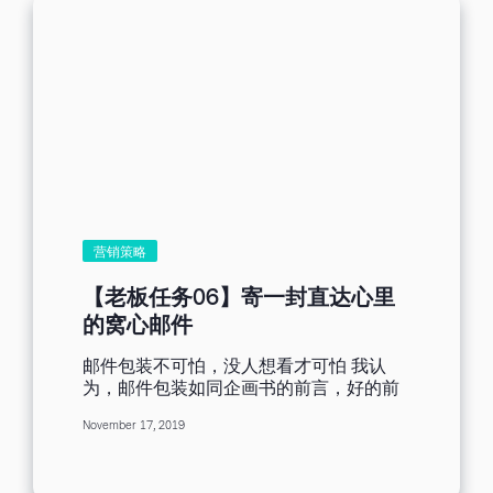
营销策略
【老板任务06】寄一封直达心里
的窝心邮件
邮件包装不可怕，没人想看才可怕 我认
为，邮件包装如同企画书的前言，好的前
言足以激励人心，相对好的信件值得被开
November 17, 2019
启，但是包装不够吸睛，即使内容设计的
多么撼动人心，不愿开启，便是白费努
力，所以我将邮件包装的过程记录下来，