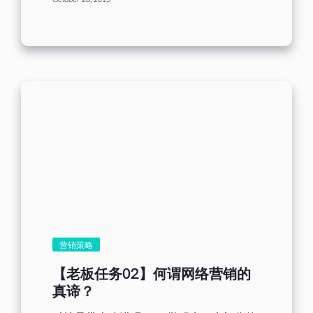
October 28, 2019
项。 运用邮件或邮件群发工具，执行调研
送最佳化。但要如何能达到最佳化呢？于
活动，策划策划营销活动，推广产品，会
茫茫邮件大海中，唯独你提及了收件者的
议邀请，客户问候关怀等事务，统统一网
称谓，他还能不注意你吗？所以，邮件发
打尽。 情景实际应用 以下就 Benchmark
送平台名单中若有姓名，再加入个人化语
在广州及深圳举办的策划一次茶会活动为
法，系统将自动带入称谓，便能让收到自
例，与用户更好交流介绍，帮助用户们更
我介绍信的人有恋爱的感觉，喔不，是有
好使用邮件营销工具。在这次活动中，小
灵魂的感觉。 要怎么收获，先怎么栽 虽然
菜巧妙运用邮件工具，解决活动多个问
目前的我，只完成发送五步骤中的第二
题，文本借此实际应用让用户更好理解邮
步，但我相信，两点之间的距离直线未必
件工具。 一、营销活动 作为企业营销人
最短，有时迂回曲折能够更快地抵达终
员，精心策划一场营销宣传活动，在时下
点。关于邮件群发平台的操作，如今的我
网络发达的时代，常见的是会借助营销工
仍在摸索与尝试的阶段，老板给我三天的
具为载体，展开一场积极的宣传。 可以进
期限，老实说，倘若没有时间的压力，便
行营销活动策划之后，让宣传活动广泛传
不会促使我加紧脚步地熟悉平台的操作，
播，增加影响力，提高品牌的知名度。 ✍
而我相信经历这段时间的摸索，以及途中
情景分析 小菜身为这次活动的主要负责
的挫折积累，会使我在未来的日子里，操
人，此次邮件发送，必须要认真设计邮件
作平台更加流畅。 前往上一篇文章：【老
内容，正确向收件传达此次活动内容信
营销策略
板任务05】万事起头难，发不出去的自我
息。最后，设计出来的部分邮件内容效果
介绍信
如下： 二、问卷调查 ✍模式：邮件+问卷
【老板任务02】何谓网络营销的
调查 如何知道报名参加的客户资讯呢？采
真谛？
用为你提供分析报告的问卷工具，因此，
在邮件内加入问卷链接，收件人想要填写