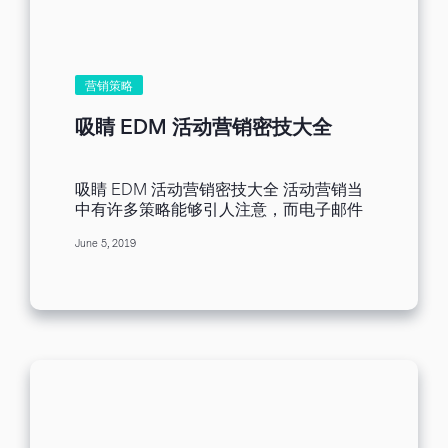
容产生莫名的好感，实际上，可以不露痕
迹地让您的品牌与顾客自动建立关系，以
此潜意识营销目的。 二、各产业营销邮件
常用色调 各行各业使用的邮件特点各不相
同，采用的主要颜色也不同。下面图表是
营销策略
在不同行业所流行使用的颜色。各种颜色
有不同特点，如果与人的情绪关联起来，
吸睛 EDM 活动营销密技大全
根据其特点，适用于不同行业。 三、邮件
颜色文化认知差异 作为外贸电商的邮件营
销专员，经常需要发送外贸营销邮件，其
吸睛 EDM 活动营销密技大全 活动营销当
中需要外贸营销人员对其他国家的文化背
中有许多策略能够引人注意，而电子邮件
景有一定了解。同样，除了不同颜色在不
更是无庸置疑。请继续看下去，了解如何
同行业中的应用，也要注意各种颜色在其
June 5, 2019
建立电子邮件，让收件人迫不及待点击阅
他国家代表的意义，因此，在邮件设计
读。 为何 EDM 活动营销具有举足轻重的
中，慎重或适当采用又或者结合其他的颜
地位？ 许多营销人员质疑电子邮件是否仍
色，进行调和应用。 下面根据不同的文化
然好用。毕竟，从虚拟现实至播客，各种
背景，列出其颜色代表的意义： 四、让您
高科技传播方式如雨后春笋般兴起。不
的邮件走在时尚前沿 邮件营销作为最传统
过，许多研究显示电子邮件依然有其功
的营销方式之一，也需要关注时下流行趋
效。全球拥有电邮账户的人数与日俱增。
势，搭配自身品牌的邮件，事先占据优
除此之外，电子邮件为发件人的商品信息
势，让您的邮件设计风格保持在众多邮件
提供分众机会。 讲到活动，您可发送电邮
的时尚前沿，从而脱颖而出。 邮件营销设
给特定客群，鼓励他们购买门票、下载时
计和结合时下流行的趋势，像是年度流行