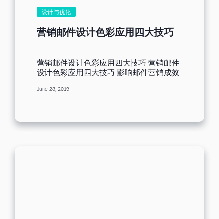
力。但科技真的冷漠吗？能不能将传统营
件「营销规划流程图」：您可以尽情使用
设计与优化
销的温度延伸至网络呢？ 与我分享你的想
所有模板及功能，无须额外收费。 如何使
法！ 传统营销在建立品牌知名度和引发对
用「营销规划流程图」进行自动化营销，
营销邮件设计色彩应用四大技巧
品牌的兴趣上，扮演的主要角色是无庸置
轻松规划自动化营销活动呢？下面设定一
疑的，但是随着互动进行，顾客要求与企
个场景。场景如下： 营销对象：现有的客
业发展更进一步的关系，数字营销的重要
户名单 针对手上现有的客户，想要透过自
营销邮件设计色彩应用四大技巧 营销邮件
便相对提升。上述所说，是身为一个新鲜
动化营销流程，展开感恩节营销，促进客
设计色彩应用四大技巧 影响邮件营销成效
人对于网络营销的浅见，这篇文章是我将
户购买，成交订单。从客户下单至客户购
的因素众多，邮件设计中的颜色运用，也
老板的想法以及我的认知结合。网络营销
买完成整个销售过程实现自动化。 目的：
June 25, 2019
是关键因素之一。 在邮件色彩设计前，您
的部分，我仍在摸索中，如果你对于网络
✔完成订单交易； ✔筛选并清理非忠实客
需要具备一定的文化差异认知，结合当前
营销有不同的看法，欢迎跟我分享，或是
户； ✔收集客户的评价用于下一次营销。
自身所处的行业范围和时下流行趋势，按
给我一些鼓励，让我更有动力持续撰写这
整套流程的邮件一共是5封。...
照色彩应用技巧，让您的营销邮件为品牌
系列的文案，说不定我们能一同蜕变为网
增加分值，从而吸引收件人阅读。在此，
络营销高手。 前往上一篇文章：【老板任
四大的颜色应用技巧供大家参考。 一、颜
务01】我是营销菜鸟
色搭配突出邮件个性，增强品牌识别度 颜
色遵循一定原则，整封邮件增加识别度，
采用相近或对比调和的原则，采用相近颜
色，融合在一起，或者采用对比型的颜
色，两种对比强烈的配色。 比如，当您的
邮件设计颜色色调和公司商标协调一致
时，收件人一开启您的邮件，对邮件的内