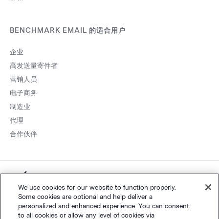
BENCHMARK EMAIL 的适合用户
企业
高发送量寄件者
营销人员
电子商务
制造业
代理
合作伙伴
粤ICP
网站地图
个人隐私
&
条款
©
Polaris Software, LLC
We use cookies for our website to function properly.
Some cookies are optional and help deliver a
备14001834号
personalized and enhanced experience. You can consent
to all cookies or allow any level of cookies via