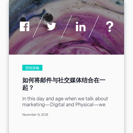
营销策略
如何将邮件与社交媒体结合在一
起？
In this day and age when we talk about
marketing—Digital and Physical—we
know that content is a key component
November 9, 2016
to...