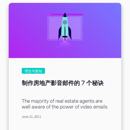
理念与新知
制作房地产影音邮件的 7 个秘诀
The majority of real estate agents are
well aware of the power of video emails
in portraying their listed properties...
June 21, 2011