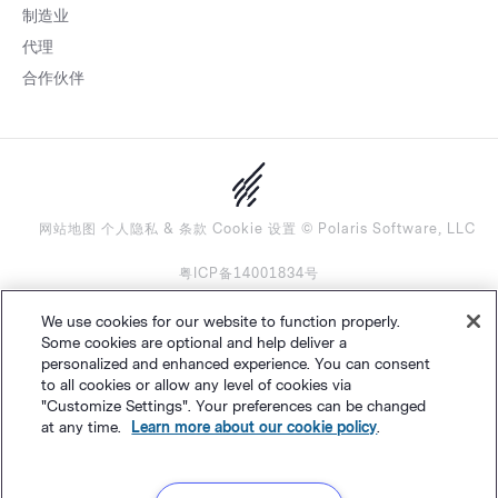
制造业
代理
合作伙伴
网站地图
个人隐私
&
条款
Cookie 设置
©
Polaris Software, LLC
粤ICP备14001834号
We use cookies for our website to function properly.
简体中文
Some cookies are optional and help deliver a
personalized and enhanced experience. You can consent
to all cookies or allow any level of cookies via
"Customize Settings". Your preferences can be changed
at any time.
Learn more about our cookie policy
.