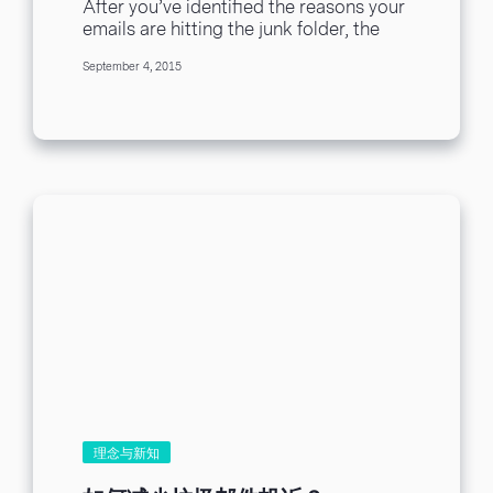
After you’ve identified the reasons your
整理一份垃圾邮件词汇表，以便你在设计
emails are hitting the junk folder, the
开发信的时候可以谨慎参照对比，用来检
next step is to source practical
查垃圾邮件词汇。 现在垃圾邮件文字不只
September 4, 2015
solutions...
限于纯文字中，也有图片式垃圾邮件。精
明的垃圾邮件制造者，会透过在图片中加
入垃圾邮件违禁词，并且更改文字的形
状，扭曲或倾斜文字，尝试躲避垃圾邮件
过滤器，即便如此，现在的 OCR (Optical
Character Recognition）光学字符识别技
术亦能检测出来图片的文字，所以，千万
不要在图片中也加上垃圾邮件文字。 看到
这里，外贸人表示，在开发信经常需要用
这些垃圾邮件词汇，才能表明自家产品的
价格优势等等....事实上可以换种表达方式
的，不是非要用垃圾邮件词汇来表达，比
如你是摄影设备的卖家，可以试试用疑问
式的方式撰写主旨，不要使用直白 low
price 这样的词汇表达产品优势。开发信的
主旨内文拒绝一成不变，全部开发信相似
或相同，ISP...
理念与新知