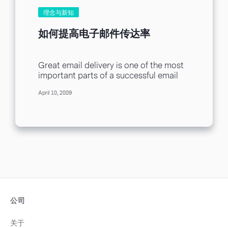
理念与新知
如何提高电子邮件传达率
Great email delivery is one of the most
important parts of a successful email
campaign. In the long run, it...
April 10, 2009
公司
关于