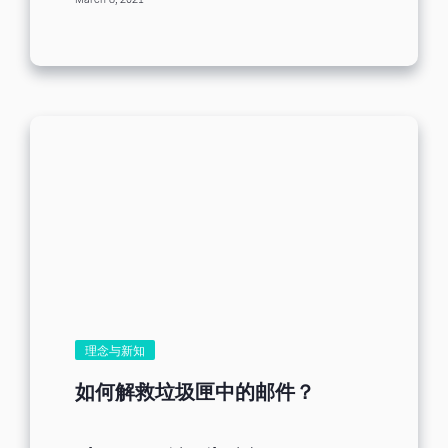
March 8, 2021
价......等等，就此打住。邮件还没开始正式
从服务器发送出来，注定在您设计开发信
的时候，就无形中被关上了通往客户询价
的大门，因为开发信中为了最大限度吸引
客户，使用了垃圾邮件词啊，容易触发反
垃圾邮件机制的关键字！ 因此，发送前我
们要三思而行，记住一个准则：想要开发
绩效好，远离垃圾词汇少烦恼。 垃圾邮件
踩雷区 关于垃圾邮件判断，或许在动笔开
始撰写开发信之前，你心中已暗戳戳地下
定决心构思邮件架构以及文案，然而，寄
送之前，细心检查垃圾邮件词汇这一举
动，是绝大多数外贸人可能会忘记的事
情！便可能会在无意中使用到了垃圾邮件
触发词（spam trigger words），同时也
是邮件营销中最应该注意和避开的部分。
那么，外贸人在撰写开发信的时候，垃圾
邮件文字容易出现在什么地方呢？通常会
理念与新知
在邮件的主旨、邮件内容。此外，为了避
免图片不能加载完成呈现，有些邮件营销
如何解救垃圾匣中的邮件？
平台允许用户添加图片的 ALT 文字说明功
能，因此，ALT 文字也不能使用垃圾邮件
词汇。在这里我们按照不同的分类，替你