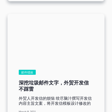
品牌，因为这会损害您的信誉，并破坏您
努力赢得受众的信任。 主流邮件供应商，
如 Gmail 和 Yahoo，都知道用户收到垃圾
邮件有多烦人。这就是为什么他们调整了
过滤政策，并更加严格执行规则的原因。
新政策将在 2024 年 2 月生效。 但这对营
销人员来说代表什么意思呢？虽然遵守
Gmail 和 Yahoo 的指南非常重要，但同样
重要的是，如果一开始就遵守 EDM 营销
的最佳作法，代表您已为成功做好准备。
让我们深入了解 Google 和 Yahoo...
邮件绩效
深挖垃圾邮件文字，外贸开发信
不踩雷
外贸人开发信的烦恼 绞尽脑汁撰写开发信
内容主旨文案，将开发信模板设计修改的
完美出彩，满心期待寄送后接续而来的询