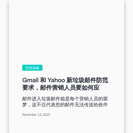
营销策略
Gmail 和 Yahoo 新垃圾邮件防范
要求，邮件营销人员要如何应
对？
邮件进入垃圾邮件箱是每个营销人员的噩
梦，这不仅代表您的邮件无法传送给收件
人，还可能导致后续传送失败。您的邮件
November 13, 2023
被标记为垃圾邮件的次数越多，随着时间
的推移，您的邮件到达率会越来越差。此
外，被视为垃圾邮件寄件人也不利于您的