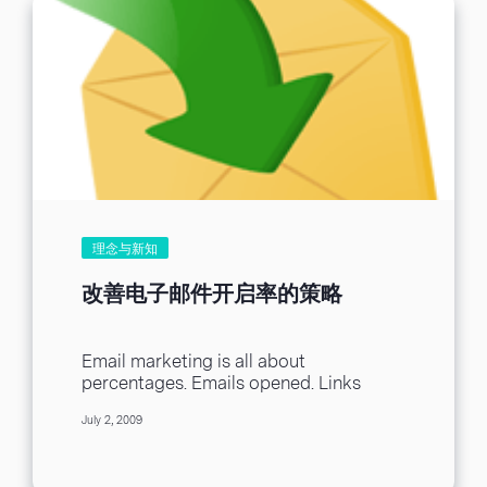
理念与新知
改善电子邮件开启率的策略
Email marketing is all about
percentages. Emails opened. Links
clicked on. Surveys answered. But none
July 2, 2009
of this matters without the...