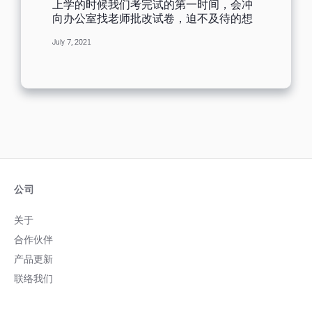
上学的时候我们考完试的第一时间，会冲
的喜爱，依照客户的需求，从中进行下一
向办公室找老师批改试卷，迫不及待的想
步的客群分类，实施精准行销。 分析报告
知道成绩。营销邮件也是一样，发送出去
功能讲解 分析报告当中也充斥着许多强大
July 7, 2021
之后也会特别期待我们的营销成果究竟如
且实用的功能，这边就让我来一一介绍:
何，可是怎么才能第一时间就知道邮件绩
开启数 : 总共有多少人开启了此封邮件。
效呢。Benchmark Email有一个即时分析
若想提升开启率，可尝试优化主旨、内文
报告功能，只要通过我们系统发送邮件，
预览，是否主旨的撰写有符合受众的需
那么您就能在第一时间获取到成果。 什么
求，打重客户的痛点，内文预览是否有完
是分析报告呢？是指对邮件的各项数据做
善补充描述邮件内容或主旨涵义，最后也
出的统计，可以帮助您了解到邮件绩效，
可确认寄件人名称与发送邮件的时间点是
方便进行后续的邮件改善。具体的分析报
否都为最佳。 点击数 : 总共有多少人点击
告内容包括：退件、点击、开启、转寄等
了此封邮件。若想提升点击率，可尝试优
数据。接下来一起看看分析报告长什么样
化邮件内容文案，文案内容是否有成功吸
子吧！ 首先我们从首页找到分析报告的位
公司
引到客户，依受众的需求，使客户想进行
置，从过往发送记录列表中选择您要查看
下一步的点击动作，CTA的文案与外观颜
的邮件，点击进入。下面将和大家详细介
关于
色美编配置，CTA的撰写文案是否有产生
绍邮件分析报告的六大要点。 1、开启：
足够的吸引度，使客户想进行点击，CTA
合作伙伴
开启该邮件的总人数。如果未开启的人数
颜色是否与EDM配色呈现良好的颜色配
过多，我们可以考虑是否邮件主旨、预览
产品更新
置，让收件者能够快速察觉 退件数 : 总共
内文、寄件人名称或者发送时间不对，我
有多少人退件了此封邮件，退件部分分为
联络我们
们能从分析报告里查看收件人的开启设备
硬退件和软退件。...
以及开启时间，那么就可以从收件人开启
时间来改善我们的邮件，来提升我们的开