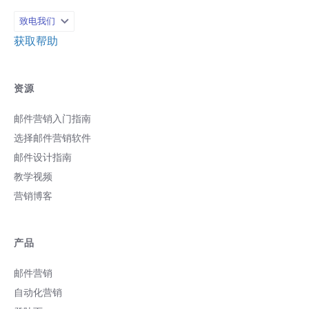
启率。 2、点击：点击该邮件里链接的总
致电我们
人数。可以通过点击链接表现查看收件人
对什么内容感兴趣，后续再寄送相关的营
获取帮助
销邮件给到收件人；也可以查看到邮件排
版的点击表现，根据点击比例来调整后续
邮件的CTA按钮或者社群区块数量哦。
资源
3、退件：包含硬退件和软退件总人数。硬
退件是指邮箱太久未使用或域名无效导致
邮件营销入门指南
无法成功送达；软退件是指收件箱内存已
满或收件端暂时性问题导致的退件。那么
选择邮件营销软件
我们可以设置定期清理退件邮箱名单，移
邮件设计指南
除不活跃的用户来改善您的邮件到达率。
教学视频
4、72小时发送表现：发送邮件后72小时
的邮件开启情况，可以看出哪个时间点开
营销博客
启邮件的人数最多，那么我们就可以根据
这个发送表现来优化我们的发送时间，根
据Benchmark大数据统计，最佳邮件发送
产品
时间为周二至周四的上午10点至15点，可
以利用这个时间来发送邮件从而提升我们
邮件营销
的邮件绩效哦。 5、地理位置：会显示出
邮件在各个国家或地区开启的数量，可以
自动化营销
获取到客群分布，那么就可以针对用户所