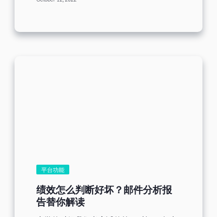
October 12, 2022
今天就要来和大家介绍《分析报告》功
可能一夜之间发生变化，而且您也知道竞
能，究竟这个功能可以让我们看到哪些的
争对手一直在尝试新的形式和平台。每周
数据报告，并且这些数据可以帮助我们后
成效检视可以帮助您及早发现这些微小趋
续去做怎么样的行销运用，就让我们一同
势，确保您的资讯始终保持相关性。 及早
看下去吧 ! 何谓分析报告 首先要先让大家
发现小问题：如果您的互动率下降、转换
知道究竟所谓的分析报告到底是什么呢?
率偏低或 EDM 电子报的点击率未达预
分析报告中含纳所有的邮件开启数、点击
期，快速的 30 分钟成效检视能提供清晰
数、退件数与取消订阅数，不仅如此所有
的洞察。这让您能在问题还小的时候，进
的邮件绩效图表、连结点击比率图、72小
行成本低且有效的微调，避免日后必须投
时发送表现图表以及客户地理位置分布图
入高昂成本进行大规模修复。...
都包含在内，总总的这些数据与资讯能够
帮助我们在行销的路上了解客户的喜好，
将名单进行分类，发送指定的邮件，有效
提升转换率。 分析报告所带来的优势与运
用 少了分析报告功能，行销人无法得知发
送过后邮件的绩效以及客户的喜好，无法
针对相应的客群发送指定的邮件，因此邮
件的开启率与点击率也会随之降低，为了
平台功能
避免这样的结果，善加利用分析报告数据
成了致胜的关键秘诀，透过分析报告，我
绩效怎么判断好坏？邮件分析报
们可以有效的看出，哪些客户对此封邮件
告替你解读
的互动较为积极，而哪些客户有针对某些
品项进行点击，比对出哪些产品更受客户