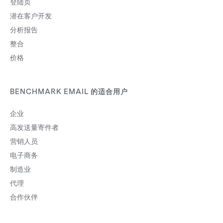
登陆页
在地区来优化发送时间，这个数据仅作为
参考值，因为大部分用户会使用VPN，所
潜在客户开发
以系统呈现的与实际地理位置会有一定差
分析报告
距。 6、对照报告：您可以选择最近两个
整合
月的相同收件人但不同邮件的几封分析报
告，可以通过对比来看看哪一封邮件的开
价格
启率、点击率比较好，通过这样的方式来
评估开启点击率较低的邮件，是否为标题
或内文不够吸引人，需要再进一步优化；
BENCHMARK EMAIL 的适合用户
开启率较高的邮件，是否可以开展二次的
营销邮件。 总结解读邮件绩效好坏的6大
企业
要点： 邮件开启率——解读出未开启人数
过多，可参考用户的开启邮件时间来改善
高发送量寄件者
邮件点击率——解读出用户的喜好，可以
营销人员
针对用户的喜好来发送邮件 邮件退件率
——解读出需清理不活跃的用户来改善您
电子商务
的邮件到达率 72小时表现——解读出邮
制造业
件最佳发送时间为周二至周四的上午10点
代理
至15点 地理位置——解读出客群分布，
针对用户所在地区时间发送邮件 对照报告
合作伙伴
——解读出进一步优化标题内文，使邮件
更加吸引人 根据以上六点可以判断出我们