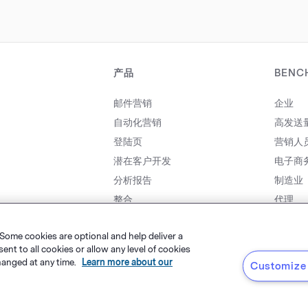
产品
BENC
邮件营销
企业
自动化营销
高发送
登陆页
营销人
潜在客户开发
电子商
分析报告
制造业
整合
代理
价格
合作伙
 Some cookies are optional and help deliver a
t to all cookies or allow any level of cookies
hanged at any time.
Learn more about our
Customize 
粤ICP备14001834号
tware, LLC