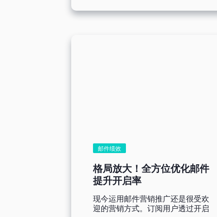
业可以在电子生日贺卡中放入生日
2....
优惠券、折扣码等，激励客户在生
日期间消费。 [ez-toc] 根据研
究，生日主题电子邮件产生的收
入，比其他促销电子邮件高出 3.4
倍。其次，生日贺卡祝福语可以根
据客户的喜好和需求进行个性化定
制，进一步增强客户对品牌的认同
感。根据数据显示，主旨客制化的
邮件开启率比普通邮件高11%。
总之，电子生日贺卡自动化营销策
略不仅为企业带来了显著的成本节
省，还有助于提高客户的品牌忠诚
度和消费意愿。企业应充分利用电
子生日贺卡等手段，善用生日贺卡
祝福语及电子生日贺卡模板，为客
邮件绩效
户创造更加个性化的生日体验。
自动化生日贺卡邮件营销策略对企
格局放大！全方位优化邮件
业的重要性：建立深层次的客户关
提升开启率
系 电子生日贺卡邮件营销策略对
企业建立深层次的客户关系至关重
现今运用邮件营销推广还是很受欢
要。透过精心设计的电子生日贺
迎的营销方式。订阅用户透过开启
卡，企业能够向客户表达关心和重