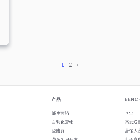
数据，也许会看出一些端倪：
23%的营销专家计划投资电子邮
件营销软件。第一方数据成为第三
方cookie退场后首要收集的资
料，再观察上述的统计数字，可能
代表有将近1/4的营销专家认为，
邮件营销是收集第一方数据的一个
重要途径。 趋势三：内容质量要
求提升 根据研究，人们阅读品牌
电子邮件的秒数自2018年达高峰
后，便开始逐年下降，可能是因为
1
2
>
人们把更多时间留给其他活动，也
可能是因为人们受够了跟自身无关
的促销邮件；无论原因是哪一个，
都能够依靠这个研究得知：我们必
须争取以最少的秒数吸引收信者的
产品
BENC
目光。 回想我们自己过往的经
验，只要邮件无法引起我们的共鸣
邮件营销
企业
或是提供价值，让早上才刚进收件
匣的邮件全部进入垃圾桶也不过是
自动化营销
高发送
一眨眼的事。自己绞尽脑汁的邮件
登陆页
营销人
完全没人观看和互动，肯定不是营
销人员乐见的事。为了让邮件营销
潜在客户开发
电子商