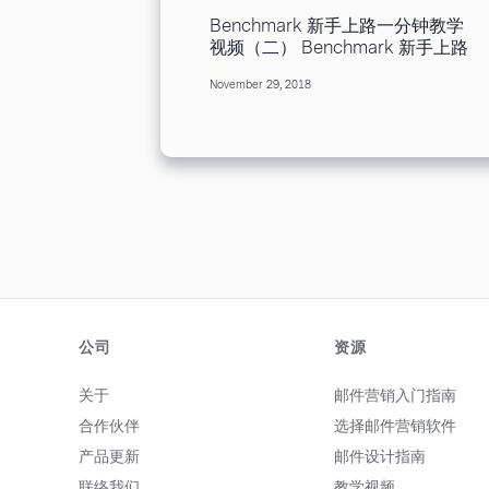
户不愿意提供生日信息，您可以考
长、无规则性，用户会习惯使用
Benchmark 新手上路一分钟教学
虑向客户提供生日礼物或折扣，作
「转址」工具或网站，压缩长网
视频（二） Benchmark 新手上路
为交换客户生日信息的筹码。 选
址，以便追踪。然而，使用短网址
一分钟教学视频（二） 邮件营销
择邮件营销系统：选择一个功能强
也会有被当成垃圾邮件的风险，甚
November 29, 2018
需要您步步扎实，循环渐进。我们
大且易于使用的邮件营销系统，以
至被拉进入黑名单。 链接个数 喜
持续制作专业的教学视频，协助您
在客户生日时，替您自动发送电子
欢在邮件中插入附件以及链接，引
快速上手，掌握相关的营销技巧。
生日贺卡。这一类邮件营销系统各
导客户到目标网页？这种做法很
在了解建立邮件步骤过程中相关技
有不同的强项和特色，例如内建贺
棒，但是，邮件内容不是越多链
巧后，下面这几个视频，您可以从
卡模板或是邮件个人化功能，在做
接，附件就越好，在电子邮件中过
中学习如何经营和管理您的手上的
挑选时别忘了先评估自己的需求，
加入过多的链接，容易被误判为垃
名单，并善加利用，增加业绩。
也可以参考我们的平台评比文章。
圾信，放置的链接也不要重复。建
上传联络人 点击观看「上传联络
建立自动化邮件营销策略：在邮件
议放置不要超过 8 个链接。 图文
人」视频 ☝ 开始寄送信件前，该
营销系统中设置触发条件，如客户
比例 图文比例指的是邮件正文布
如何上传我的联络人名单呢？ 观
生日前一周或是当月1号自动发送
局，适合的比例是图片占 40%，
看这支视频教学，您只要 30 秒就
电子生日贺卡。同时，针对不同客
文字 60%。文字适当使用星号、
可以轻松快速上传客户名单。系统
户群体，选择或自行设计合适的电
横线和段落间距分段文字。如果一
公司
资源
提供多种上传名单的方式，根据您
子生日贺卡模板和生日贺卡祝福
封从头到尾都是大量图片或文字，
的需求选择合适的上传方式： 1.
语。 加入个性化元素：将客户的
会显得邮件内容很繁琐，很难勾起
关于
从档案汇入联络人名单 2.复制或
邮件营销入门指南
姓名、年龄等信息融入生日贺卡，
读者的阅读兴趣。当邮件内容是纯
粘贴联络人资料 3.加入个别联络
增强客户的个性化体验。此外，可
合作伙伴
选择邮件营销软件
图片时，当图片被拦截之后，无法
人 4.从整合服务平台汇入名单 另
根据客户消费记录和兴趣，推送客
显示任何内容了。 ALT 文字 大多
产品更新
邮件设计指南
外，Benchmark 依据客户的宝贵
制化的生日优惠或礼物。 数据分
数电子邮件营销服务支援pgn、gif
反馈意见，不断完善系统，在账户
析与优化：定期分析邮件营销成
联络我们
教学视频