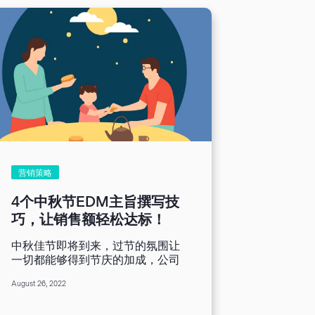
佳方法之一是采用个人化的电子邮
件营销。个人化邮件的关键在于通
过了解用户的兴趣喜好等行为，为
每个用户量身定制发送相关邮件内
容，这种个人化营销方式可以让用
户更愿意打开邮件完成阅读，并且
有可能采取进一步的行动点击链接
购买。下面将通过本篇文章与您分
享个人化营销的3个提高客户黏着
度的方法。 方法一：根据<用户属
性>进行个人化营销 您从各种渠道
收集到的用户，需求自然也是各种
不同，所以您需要对现有的用户进
营销策略
行分析，比如年龄、性别、职业、
地域、爱好等属性进行名单分类，
4个中秋节EDM主旨撰写技
再根据这些不同用户群体发送更具
巧，让销售额轻松达标！
针对性的邮件内容。例如，羽绒服
可以通过【地域】属性向身处冬季
中秋佳节即将到来，过节的氛围让
的用户发送定制化的产品或服务；
一切都能够得到节庆的加成，公司
而文具用品可以通过【年龄】、
在此刻进行与合作伙伴的定期问候
【职业】属性向学生或企业推送更
August 26, 2022
最适合不过。同时，中秋节的庞大
具性价比的产品。 方法二：根据<
商机也让各界都想分一杯羹，来自
用户行为>进行个人化营销 您还可