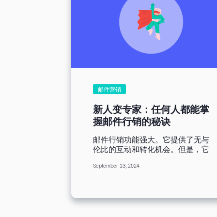
邮件营销
新人变专家：任何人都能掌
握邮件行销的秘诀
邮件行销功能强大。它提供了无与
伦比的互动和转化机会。但是，它
看起来有点令人望而生畏，尤其是
September 13, 2024
对于新手而言。好消息是，不论经
验多寡，只要有正确的方法、思维
和工具，任何人都能掌握邮件行
销。 本篇文章，我们将分析邮件
行销成功的关键，教您如何从新人