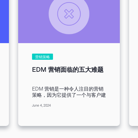
营销策略
EDM 营销面临的五大难题
EDM 营销是一种令人注目的营销
策略，因为它提供了一个与客户建
立关系、培养潜在客户以及促进转
June 4, 2024
化的直接管道。然而，尽管 EDM
营销很有效，它并不完美。EDM
营销面临无数挑战，这些挑战威胁
到 EDM 营销的有效性。从收件箱
塞满到符合规定等问题，营销人员