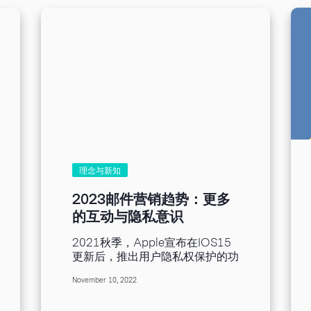
必须巧妙驾驭这些障碍。 让我们
深入了解困扰 EDM 营销的五个问
题，并探讨克服这些问题的策略。
问题1：收件箱塞满和邮件疲劳 现
代收件箱就像一场战争，充斥大量
争抢注意力的促销邮件。因此，订
阅用户对邮件产生邮件疲劳，导致
参与度降低，开启率跟着下降。
为了应对这个挑战，营销人员必须
重质不重量。撰写引人入胜的主
旨、进行联络人名单再分类，以及
发送个性化的内容都能帮助您剔除
噪音，与收件人产生共鸣。 其他
理念与新知
一些可以帮助营销人员克服邮件疲
劳的策略包括： 最佳化频率：监
2023邮件营销趋势：更多
控互动指标，确定邮件的最佳发送
的互动与隐私意识
频率。太过频繁发送大量邮件可能
会导致疲劳，因此找到适合的平衡
2021秋季，Apple宣布在IOS15
点非常重要。 偏好中心：允许订
更新后，推出用户隐私权保护的功
阅用户选择自己的电子邮件偏好，
能；市占率超过5成的Chrome浏
包括频率和内容偏好。这样他们就
November 10, 2022
览器即将在2024淘汰第三方
能控制自己的收件箱体验，减少疲
cookie，还有各大公司传出新隐
劳的可能性。 互动内容：加入测