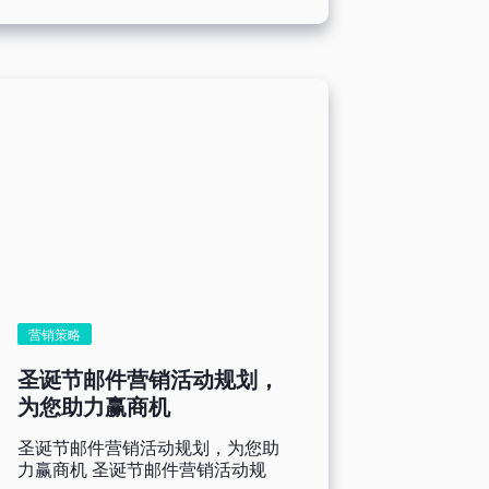
各司的中秋促销信件便如雪片般飞
以通过已购买过您企业产品或服务
来，淹没我们的收件匣。如果您的
的付费用户，可以通过点击数、消
中秋祝福或是特别优惠邮件只是被
费金额、购买次数等行为来分析这
留在未读收信匣内，那就太可惜
类用户，向他们发送兴趣相关或回
了，对吗？ 为了确保您的信件被
购优惠的邮件内容。例如，向【经
开启，我们不得不提及提升开信率
常浏览电器产品的用户推送满减优
的方法。开信率的计算方式为「打
惠】的邮件；向【经常购买运动服
开电子报人数/寄送成功的电子报
饰的用户推送最新款服饰买一送
数量」，能够一定程度反映出
一】的邮件。 方法三：根据<邮件
EDM主旨对受众的吸引力，可以
内容>进行个人化营销 还有一种方
作为摸索受众对主旨口味的指标。
法是您可以在邮件标题和邮件内容
研究数据显示，35%的人单凭主
插入姓名、公司名称等个人化资
旨决定是否要打开邮件，69%的
料，当邮件发送出去后，每个用户
人会依据主旨内容将邮件分至垃圾
收到的都会显示自己的姓名、公司
邮件匣。为了吸引受众打开
名称等信息，让用户感到别有用
EDM（而不是进垃圾邮件匣），
营销策略
心，有被认真对待的感觉，从而达
我们有哪些诀窍可以使用呢？ 接
到个人化邮件的目的。例如，向
下来将盘点几个主旨撰写的要点，
圣诞节邮件营销活动规划，
【新订阅的用户发送含有姓名的欢
配合中秋电子报主旨案例分享，让
为您助力赢商机
迎邮件】；向【老用户发送含有公
你一看就懂，让邮件从收件匣的茫
司名称的回购优惠邮件】。 个人
茫信海中，脱颖而出！ 具体叙
圣诞节邮件营销活动规划，为您助
化邮件好帮手--Benchmark满客
述、保持简短 若您有促销优惠，
力赢商机 圣诞节邮件营销活动规
邮件 在实施个人化营销邮件时，
不妨大方地放在主旨吧！明确指出