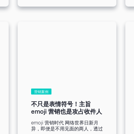
私政策的消息，或多或少都将对仰
试或调查等互动元素，吸引订阅用
赖网络进行的邮件营销产生影响。
户，打破传统电子邮件内容的单调
身为品牌端营销人员的你，要如何
性。 问题2：邮件到达率挑战以及
因应2023的数字营销趋势，顺着
垃圾邮件过滤器 对营销人员来
时势操作邮件营销，达到事半功倍
说，确保邮件到达目标收件人的收
的效益呢？以下是我们为你整理的
件箱是他们长期奋斗的目标。在严
2023邮件营销趋势、应对心法和
格的垃圾过滤器和不断发展的邮件
营销工具实际应用建议，赶快跟我
到达率算法的影响下，即使是合法
们一起看下去吧！ [ez-toc] 2023
的邮件也会收到牵连。 要提高邮
邮件营销的4个趋势 趋势一：
件到达率，必须维持干净的邮件名
IOS15隐私权政策 Apple于
单、遵守最佳操作方法并且定期监
IOS15所更新的邮件隐私权保护
控邮件绩效。此外，用相关、有价
（Mail Privacy Protection，下称
值的内容吸引订阅用户，可以改善
MPP）将会生效于使用Apple
寄件人评等，降低被标记为垃圾邮
Mail且同意该保护生效的使用者；
件的风险。...
根据统计，可能多达57.4%的收件
营销案例
者皆满足此条件，影响邮件营销绩
效数据。MPP会如何影响邮件营
不只是表情符号！主旨
销绩效？又会具体影响到哪些项目
emoji 营销也是攻占收件人
呢？ 启用MPP将会隐藏收件者的
的秘密武器
IP位置，造成邮件服务供货商无法
emoji 营销时代 网络世界日新月
准确判断邮件的开启率、开启时间
异，即便是不用见面的两人，透过
和开启地点。邮件开启率因为