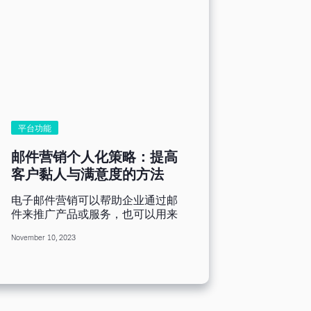
平台功能
邮件营销个人化策略：提高
客户黏人与满意度的方法
电子邮件营销可以帮助企业通过邮
件来推广产品或服务，也可以用来
维护与潜在客户或已有顾客的关
November 10, 2023
系，因此电子邮件营销被广泛应用
于网络营销领域。而在茫茫人海的
收件箱里，如何才能让你的邮件脱
颖而出，获得高打开率和点击率
呢。 为了避免邮件石沉大海，最