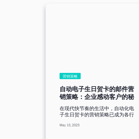
变成专家。 为什么要做邮件行
销？ 深入探讨成功的步骤之前，
让我们先简单讨论一下为什么邮件
行销这么有价值。 邮件行销可以
让您： 直接接触您的受众，将个
人化内容传送到他们的收件箱。
它有很高的投资报酬率，有些研究
显示美花费 1 美元，平均投资报
酬率高达 42 美元。 邮件行销有助
于和您的受众建立并培养关系，让
您的品牌烙印在他们心中。 掌握
邮件行销的关键步骤 掌握 邮件 行
销的重点在于将行销过程分解不同
营销策略
的步骤。逐步完成每一个步骤，您
将迈向成功的邮件行销策略。 1.
自动电子生日贺卡的邮件营
了解您的受众 在您寄出第一封邮
销策略：企业感动客户的秘
件之前，您必须先知道您的邮件要
密武器
寄给谁。深入了解您的受众绝对是
在现代快节奏的生活中，自动化电
关键。他们是谁？他们的需求和痛
子生日贺卡的营销策略已成为各行
点是什么？他们觉得什么样的内容
业企业获得客户忠诚的利器。电子
有价值？建立详细的买家角色有助
May 10, 2023
生日贺卡不仅比实体贺卡少了许多
于您回答这些问题并量身订做您的
制作成本，有更快的传播速度，企
电子邮件，以引起受众的共鸣。