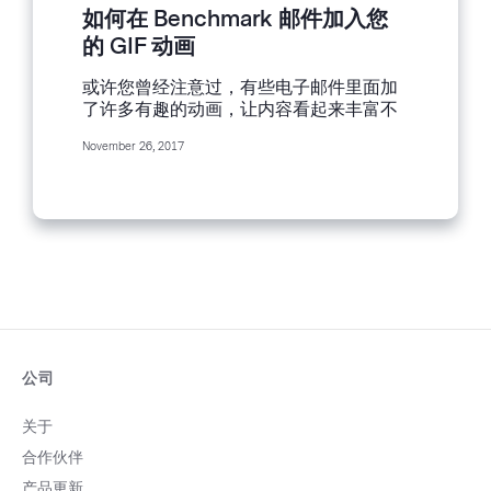
如何在 Benchmark 邮件加入您
的 GIF 动画
或许您曾经注意过，有些电子邮件里面加
了许多有趣的动画，让内容看起来丰富不
少。 您是否也想在下回发送邮件时添加自
November 26, 2017
己的动画呢？ 其实，制作动画再简单不过
了，本文将教您如何将影片变成动画，并
且附在您的电子邮件中。 首先，您必须了
解动画其实只是会动的图档，可以像一般
的静态的图片一样编辑后上传。 接下来，
就让我们一起来制作动画用的影片，请您
先观看以下这部范例： 建议您使用长度不
超过 10 秒钟的影片。 请记住，邮件中的
动画也是图，而人们通常不会花太长时间
盯着图片看，再加上动画也不像影片一样
有声音。 方法一 您可以下载专门制作动画
公司
的 app，例如Brewery 或 Giphy。这两个
app 都是很好的入门款，两者都有屏幕录
关于
制的功能，而且能将录下的影片做成动
合作伙伴
画。 假如您想要用计算机示范某个操作流
程，只要打开 Brewery 或 Giphy，并且按
产品更新