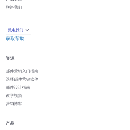
下「屏幕录制」或「摄影机录像」。 接
联络我们
着，选择您想要保留的画面区域，并且按
下录像键。不用害怕出错，录像完成后您
还可以编辑，确认影片要从哪里开始、在
哪里结束。 接着按下「制作影片」。 重要
致电我们
提醒：切记，我们的编辑器只能接受
200kb 以内的图档。 原因为何？因为每两
获取帮助
人就有一人是用手机查看电子邮件，大家
只注重两件事：速度快、易读取，所以别
让人需要花时间等图片加载。 我们会有这
资源
项限制，是为了确保您的邮件内容能顺利
传送给顾客，所以您在制作动画时，记得
邮件营销入门指南
控制其大小。 如果您的图档超过 200kb，
看起来就会和一般的图片没两样，失去了
选择邮件营销软件
动态的效果。 以下范例就是我们将前面的
邮件设计指南
影片做成动画的成果： 方法二：...
教学视频
营销博客
产品