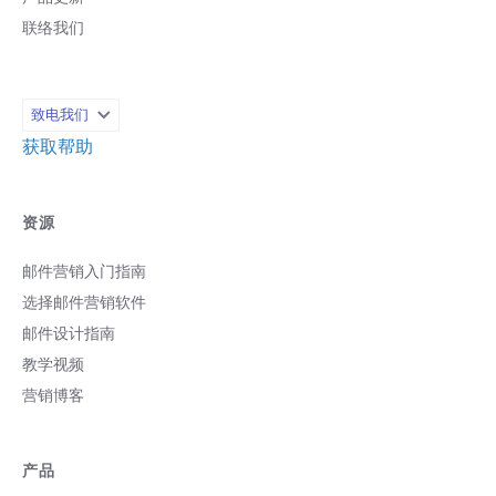
相关产业最新趋势与竞争对手的动向。 接
联络我们
着便是善用上述数据，确保您的内容营销
与策略制定丶内部流程丶销售管道跟的上
时代更迭，不会遭到市场淘汰。自动化营
销无法替您想出解决之道，但是它的作用
致电我们
有如一盏明灯，为您指点企业走向。 别再
浪费时间用传统方式做研究，善用市场研
获取帮助
究与社群聆听平台等工具，精准抓出每日
网路上数十亿对话实用的观点。 社群媒体
许多企业刚开始采用自动化营销流程，便
资源
是从社群媒体工具着手，社群媒体营销本
身就很适合套用自动化流程，有关社群媒
邮件营销入门指南
体的自动化工具已渐趋发展成熟。 透过社
群媒体，自动化流程不但可以排程文章的
选择邮件营销软件
发布时间丶自动回复客户讯息，甚至能自
邮件设计指南
动分派工作给相关的内部单位。 除了具体
教学视频
执行策略不能做到自动化，HootSuite 以
及 SproutSocial 等平台让社群网站的小编
营销博客
丶营销主管能够自动整合所有公司的社群
媒体策略。 从通讯至客服，社群媒体平台
协助您自动处理众多工作项目，至于社群
产品
媒体策略，只能交由品牌经理加以定义并