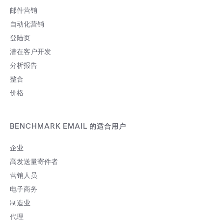
适时精修微调，自动化流程无法帮您定
邮件营销
义。 电子邮件 随着社群媒体蓬勃发展，电
子邮件的应用也更加广泛，各种企业及公
自动化营销
司，不论规模大小，都可以套用自动化营
登陆页
销到电子邮件。（尤其是「后续追踪」营
销邮件系列） 自动化流程百百种，既简单
潜在客户开发
又省时的任务有：自动寄送欢迎信丶转寄
分析报告
新增的联络人名单至相关部门。套用自动
整合
化流程可以协助您将顾客的问题分门别
类，维持客服水准，让您「随时处于服务
价格
顾客的状态」。 营销邮件与再营销广告两
者是强而有力的组合，能促使顾客再度登
门浏览您的网站。使用邮件平台寄出再营
BENCHMARK EMAIL 的适合用户
销广告，抓出当初对您的品牌感兴趣的顾
客，这群顾客便是您的广告受众，对准他
企业
们再营销，积极吸引回购。 想要邮件营销
做得好，别忘了 ─ 写好文案丶做好企划，
高发送量寄件者
以及搭配精致美观的图片 ─ 才是致胜关
营销人员
键。大把大把的广告预算若只换得结构松
散丶辞不达意的营销邮件，到时候可不是
电子商务
捶心肝就能释怀。 电子商务...
制造业
代理