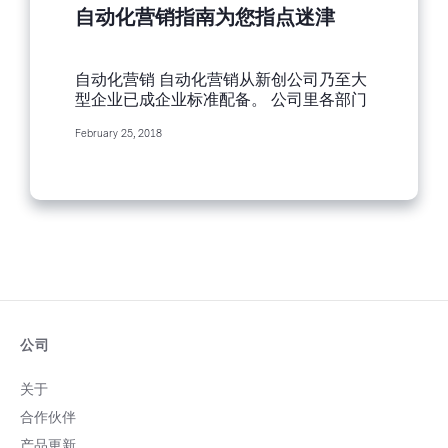
自动化营销指南为您指点迷津
自动化营销 自动化营销从新创公司乃至大
型企业已成企业标准配备。 公司里各部门
丶业务套用自动化流程，不仅省时丶省预
February 25, 2018
算，不再耗时处理繁琐重复的作业，还可
替员工争取冲刺业绩的时间。自动化营销
辅助企业扩展业务规模，您的业绩因此蓬
勃发展，生意蒸蒸日上。 问题来了：「到
底哪里需要自动化营销？如何将自动化流
程套入企业经营？是否有某些工作是自动
化流程无法取而代之的？」 您一切所需资
讯，我们的自动化营销指南皆已备妥。另
外提供一些好点子，激发您成功套用自动
化流程。 市场研究 每间公司都是做了不少
市场研究，其商业模式才能慢慢成型丶渐
公司
有规模。不过，并非草创阶段的新公司才
需要做研究，成功企业亦需持续追踪时下
关于
的市场研究，由此微调现有商品丶开发新
合作伙伴
产品。 企业可以利用 Brandwatch丶
Google 快讯等社群聆听平台，自动追踪
产品更新