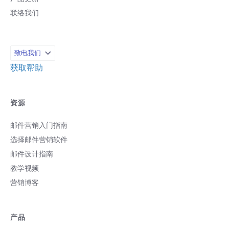
就是说，EDM 活动营销在理想情况下应具
联络我们
有适合在行动装置阅读的特性： 段落简短
标题或条列式重点：内容一目了然 图片不
要过大 适合小屏幕阅读的字型与字体大小
设定网站连结方便点选，以便获得更多详
致电我们
细信息 结果不出意料之外，无论用户使用
哪种行动装置阅读邮件，几乎所有最好用
获取帮助
的做法皆适用在线内容。每当您编排营销
电邮或建立邮件内容时，请记住，虽然并
非所有用户都在行动装置上阅读邮件，但
资源
目前情况已经八九不离十。 细细琢磨主旨
邮件主旨与其他邮件组成元素相比看似不
邮件营销入门指南
重要，甚至微不足道，但是营销人员若像
无头苍蝇般随意设定主旨句，便会发现他
选择邮件营销软件
们的邮件常遭忽略。以下重点可使邮件主
邮件设计指南
旨更为吸睛。 急迫性：使用「立即」、
教学视频
「动起来」、「不可错过」、「限时」、
「快一点」等用词来传达尽快阅读本封电
营销博客
邮，才不会遗漏重要活动。 个性化：在邮
件主旨句中包含收件人姓名，这样小小举
动可引起注意。若营销人员已与收件人建
产品
立良好互动，这招效果最为有效。不然的