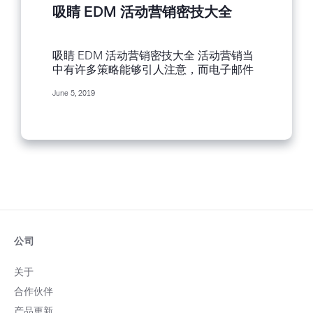
吸睛 EDM 活动营销密技大全
吸睛 EDM 活动营销密技大全 活动营销当
中有许多策略能够引人注意，而电子邮件
更是无庸置疑。请继续看下去，了解如何
June 5, 2019
建立电子邮件，让收件人迫不及待点击阅
读。 为何 EDM 活动营销具有举足轻重的
地位？ 许多营销人员质疑电子邮件是否仍
然好用。毕竟，从虚拟现实至播客，各种
高科技传播方式如雨后春笋般兴起。不
过，许多研究显示电子邮件依然有其功
效。全球拥有电邮账户的人数与日俱增。
除此之外，电子邮件为发件人的商品信息
提供分众机会。 讲到活动，您可发送电邮
给特定客群，鼓励他们购买门票、下载时
程表或协助预订当地饭店。EDM 营销若能
公司
灵活运用，表示这场营销活动的成功指日
可待。然而，何谓「优秀的」EDM 营销与
关于
「普通的」EDM 营销？区分两者的元素究
合作伙伴
竟为何？ 为行动装置，优化电子邮件 研究
表示，多数人在移动设备上阅读电邮。也
产品更新