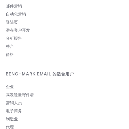
话，主旨句变成装熟语气，招致反效果。
邮件营销
优惠：主旨句提供优惠并搭配前段的急迫
性，两者相辅相成，效果加乘。赠品及打
自动化营销
折可让收件人决定是否不想错过占便宜的
登陆页
好机会，因此响应该封邮件。 简洁有力：
营销产业对营销邮件到底该写多长，尚无
潜在客户开发
一致见解，不过 最好保持简短有力。若主
分析报告
旨句写得太长，可能被删节或缩短。收件
整合
人读不到完整句将会感到疑惑，甚至认为
不值得花时间点信阅读。 少用/勿用图释
价格
(Emojis)：虽然营销人员不需全面禁用
emojis...
BENCHMARK EMAIL 的适合用户
企业
高发送量寄件者
营销人员
电子商务
制造业
代理