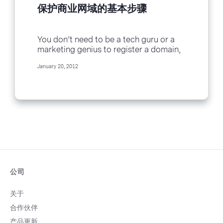
保护商业网域的基本步骤
You don’t need to be a tech guru or a
marketing genius to register a domain,
however many businesses aren’t doing
January 20, 2012
everything they can to protect the value
of their...
公司
关于
合作伙伴
产品更新