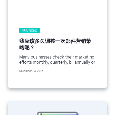
用各种管道散播大量讯息，让愈多人知道
消息愈好。有时候您的营销手法效果不
彰，并非因为订阅用户或追踪用户不关心
您的活动，可能只是因为您没有在适当的
时机获取他们的注意，或者讯息呈现的方
式没有让他们产生共鸣。正因如此，您才
理念与新知
需要尽可能透过许多管道，将不同的讯息
广泛传达给您的受众。列出具有说服力的
我应该多久调整一次邮件营销策
理由，让订阅用户觉得您的活动和他们切
略呢？
身相关，并且想办法透过各式各样的管道
丶一条紧凑的故事线来宣传您的活动。 且
Many businesses check their marketing
让我们以一项成功的募款活动为例：欧巴
efforts monthly, quarterly, bi-annually or
马的募款活动。 欧巴马政府在他的两任任
even annually. This is a normal practice,
期间，以电子邮件和社群媒体为主要的宣
November 23, 2016
and you may even have meetings
传管道，成功募集了 14 亿美元。这样的
scheduled around these time frames,
佳绩并非单纯偶然或侥幸，而是下过功夫
but there...
去计画及执行才有的成果。欧巴马的幕僚
测试过无数方法，寻找和募款者之间的连
结，才创造出一套能成功募集资金的办
法，包括了设计个性化的着陆页丶依据不
同捐款行为而变化的有趣主旨等等。 邮件
营销策略 我们姑且先只探讨电子邮件的部