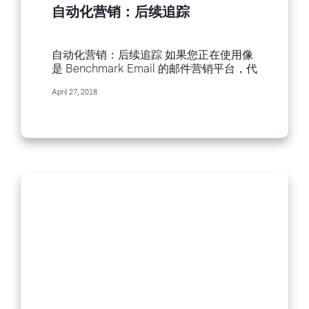
自动化营销：后续追踪
自动化营销：后续追踪 如果您正在使用像
是 Benchmark Email 的邮件营销平台，代
表您正在宣传某样事物。可能是一份电子
April 27, 2018
报丶最新一期的博客文章丶非营利事业的
最新消息，或者是您新推出的服务或商
品。 邮件营销是用来发表及宣传的最佳工
具，让您社群里的成员可以接收到第一手
的消息。而邮件营销成功的诀窍就是在对
的时机，将对的讯息寄给对的人。只要有
了营销规划流程图，您就可以轻松达成这
个目标！ 假设您参与了一项在地的非营利
事业，且被委任负责宣传即将到来的募款
活动。如果可以光靠寄出一封邮件，就让
募款资金不断涌进，且金额多到您可以不
用再办募款活动，这样岂不是皆大欢喜？
不过，虽说凡事皆有无限可能，但这项任
务要单凭一封电子邮件就达成几乎不太可
能。 如果要发起募款活动，或者筹办其他
宣传活动，您必须要像撒网一般，尽量利