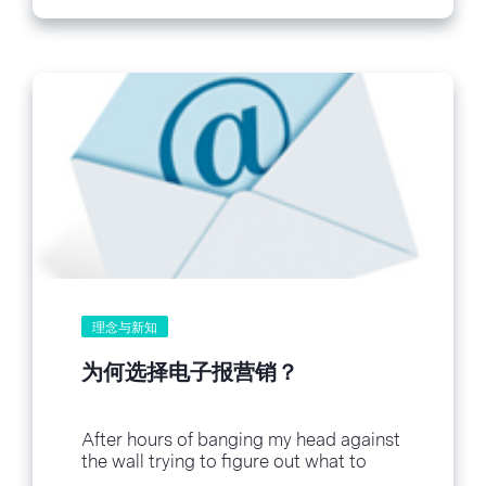
理念与新知
为何选择电子报营销？
After hours of banging my head against
the wall trying to figure out what to
write about for the sales...