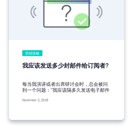
分。Marketing Sherpa 访问了欧巴马募款
团队的邮件营销执行长 Toby Fallsgraff。
光是 2012 年，Toby 的团队就募集到了
6.9 亿美元，其中有 450 亿的捐款人平均
捐款 53 美元，而且有许多人捐款过不只
一次。 欧巴马的幕僚团队将捐款者分为四
大类型： 1. 已捐款者：2012...
营销策略
我应该发送多少封邮件给订阅者?
每当我演讲或者出席研讨会时，总会被问
到一个问题：“我应该隔多久发送电子邮件
呢？”。当然，答案视情况而定。那么订阅
November 2, 2016
者希望隔多久收到我的电子邮件呢？这一
点很重要，因为您应当按照订阅者接收邮
件的频率发送，而不是按您所想要发送的
频率。这就好比逛服装店的时候，销售人
员 5 分钟内就问您10 次同一个问题 “请问
需要帮助吗？”。您也不希望在邮件营销中