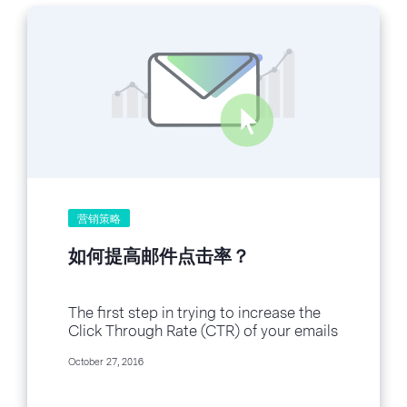
扮演这样一个角色吧？ 有一次，我订阅了
一个邮件。还没掏出手机，就已经收到了
五封邮件！ 以下是我收到的五封邮件： 认
证信 欢迎信 确认订阅邮件 操作步骤 个人
账户管理 我完全可以想象他们的营销团队
在讨论为什么发送这 5 封邮件给新用户的
情景… “认证信是为了确认顾客订阅并不是
一时兴起。” “还需要向他们介绍一下我们
公司，为什么我们值得选择。” “对了！还
要发送双重确认信，以防他们没收到第一
封邮件。” “订阅者应该也想知道怎么开始
操作，发送一个操作步骤吧！” “再用一个
营销策略
个人账户管理，让新订户惊艳一番！”...
如何提高邮件点击率？
The first step in trying to increase the
Click Through Rate (CTR) of your emails
is to properly segment your...
October 27, 2016