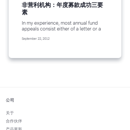
非营利机构：年度募款成功三要
素
In my experience, most annual fund
appeals consist either of a letter or a
brochure/flyer with a short note
September 22, 2012
seeking your support. Whether you are
at a large organization or...
公司
关于
合作伙伴
产品更新